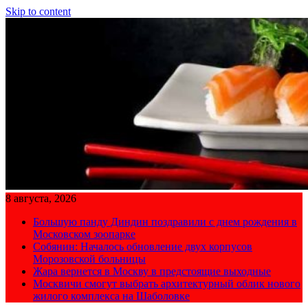
Skip to content
8 августа, 2026
Большую панду Диндин поздравили с днем рождения в
Московском зоопарке
Собянин: Началось обновление двух корпусов
Морозовской больницы
Жара вернется в Москву в предстоящие выходные
Москвичи смогут выбрать архитектурный облик нового
жилого комплекса на Шаболовке