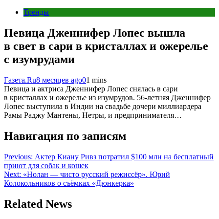
Тренды
Певица Дженнифер Лопес вышла
в свет в сари в кристаллах и ожерелье
с изумрудами
Газета.Ru
8 месяцев ago
0
1 mins
Певица и актриса Дженнифер Лопес снялась в сари
в кристаллах и ожерелье из изумрудов. 56-летняя Дженнифер
Лопес выступила в Индии на свадьбе дочери миллиардера
Рамы Раджу Мантены, Нетры, и предпринимателя…
Навигация по записям
Previous:
Актер Киану Ривз потратил $100 млн на бесплатный
приют для собак и кошек
Next:
«Нолан — чисто русский режиссёр». Юрий
Колокольников о съёмках «Дюнкерка»
Related News