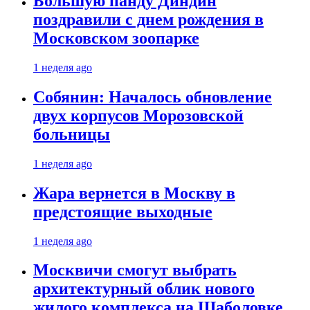
Большую панду Диндин
поздравили с днем рождения в
Московском зоопарке
1 неделя ago
Собянин: Началось обновление
двух корпусов Морозовской
больницы
1 неделя ago
Жара вернется в Москву в
предстоящие выходные
1 неделя ago
Москвичи смогут выбрать
архитектурный облик нового
жилого комплекса на Шаболовке