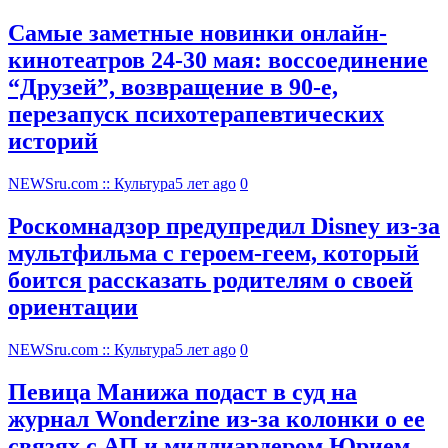
Самые заметные новинки онлайн-
кинотеатров 24-30 мая: воссоединение
“Друзей”, возвращение в 90-е,
перезапуск психотерапевтических
историй
NEWSru.com :: Культура
5 лет ago
0
Роскомнадзор предупредил Disney из-за
мультфильма c героем-геем, который
боится рассказать родителям о своей
ориентации
NEWSru.com :: Культура
5 лет ago
0
Певица Манижа подаст в суд на
журнал Wonderzine из-за колонки о ее
связях с АП и миллиардером Юрием