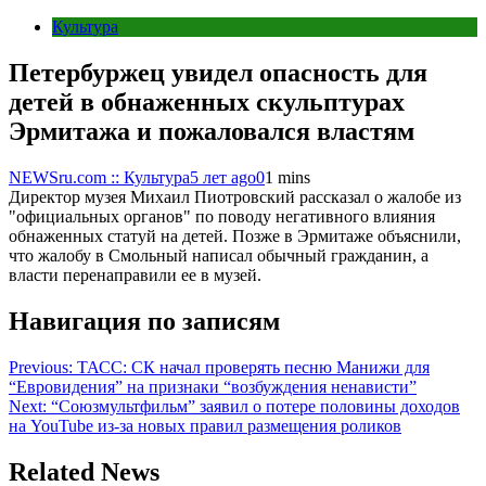
Культура
Петербуржец увидел опасность для
детей в обнаженных скульптурах
Эрмитажа и пожаловался властям
NEWSru.com :: Культура
5 лет ago
0
1 mins
Директор музея Михаил Пиотровский рассказал о жалобе из
"официальных органов" по поводу негативного влияния
обнаженных статуй на детей. Позже в Эрмитаже объяснили,
что жалобу в Смольный написал обычный гражданин, а
власти перенаправили ее в музей.
Навигация по записям
Previous:
ТАСС: СК начал проверять песню Манижи для
“Евровидения” на признаки “возбуждения ненависти”
Next:
“Союзмультфильм” заявил о потере половины доходов
на YouTube из-за новых правил размещения роликов
Related News