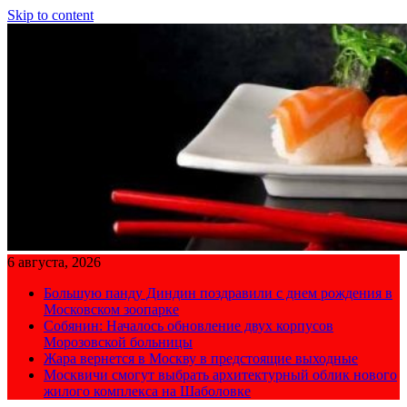
Skip to content
6 августа, 2026
Большую панду Диндин поздравили с днем рождения в
Московском зоопарке
Собянин: Началось обновление двух корпусов
Морозовской больницы
Жара вернется в Москву в предстоящие выходные
Москвичи смогут выбрать архитектурный облик нового
жилого комплекса на Шаболовке