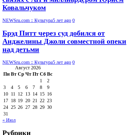
Ковальчуком
NEWSru.com :: Культура
5 лет ago
0
Брэд Питт через суд добился от
Анджелины Джоли совместной опеки
над детьми
NEWSru.com :: Культура
5 лет ago
0
Август 2026
Пн
Вт
Ср
Чт
Пт
Сб
Вс
1
2
3
4
5
6
7
8
9
10
11
12
13
14
15
16
17
18
19
20
21
22
23
24
25
26
27
28
29
30
31
« Июл
Рубрики