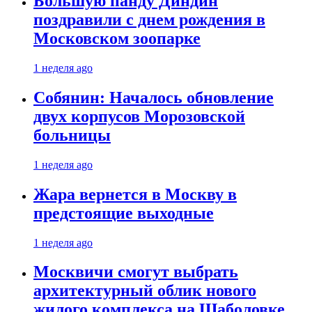
Большую панду Диндин
поздравили с днем рождения в
Московском зоопарке
1 неделя ago
Собянин: Началось обновление
двух корпусов Морозовской
больницы
1 неделя ago
Жара вернется в Москву в
предстоящие выходные
1 неделя ago
Москвичи смогут выбрать
архитектурный облик нового
жилого комплекса на Шаболовке