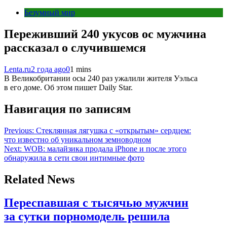
Безумный мир
Переживший 240 укусов ос мужчина
рассказал о случившемся
Lenta.ru
2 года ago
0
1 mins
В Великобритании осы 240 раз ужалили жителя Уэльса
в его доме. Об этом пишет Daily Star.
Навигация по записям
Previous:
Стеклянная лягушка с «открытым» сердцем:
что известно об уникальном земноводном
Next:
WOB: малайзика продала iPhone и после этого
обнаружила в сети свои интимные фото
Related News
Переспавшая с тысячью мужчин
за сутки порномодель решила