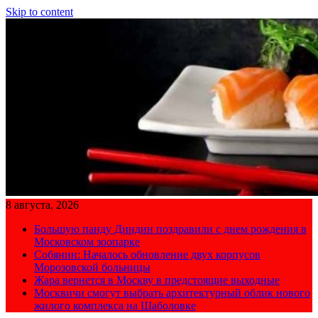
Skip to content
8 августа, 2026
Большую панду Диндин поздравили с днем рождения в
Московском зоопарке
Собянин: Началось обновление двух корпусов
Морозовской больницы
Жара вернется в Москву в предстоящие выходные
Москвичи смогут выбрать архитектурный облик нового
жилого комплекса на Шаболовке