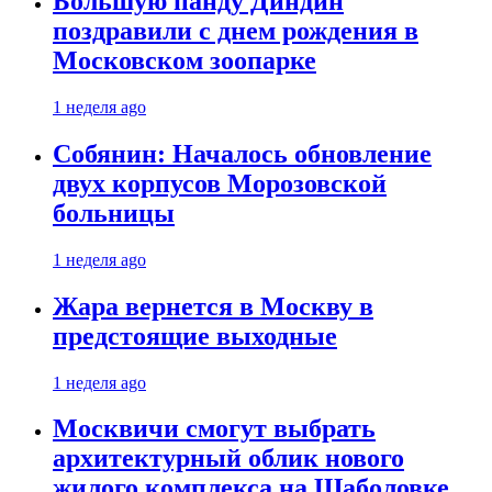
Большую панду Диндин
поздравили с днем рождения в
Московском зоопарке
1 неделя ago
Собянин: Началось обновление
двух корпусов Морозовской
больницы
1 неделя ago
Жара вернется в Москву в
предстоящие выходные
1 неделя ago
Москвичи смогут выбрать
архитектурный облик нового
жилого комплекса на Шаболовке