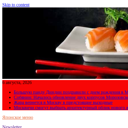
Skip to content
6 августа, 2026
Большую панду Диндин поздравили с днем рождения в М
Собянин: Началось обновление двух корпусов Морозовс
Жара вернется в Москву в предстоящие выходные
Москвичи смогут выбрать архитектурный облик нового 
Японское меню
Newsletter