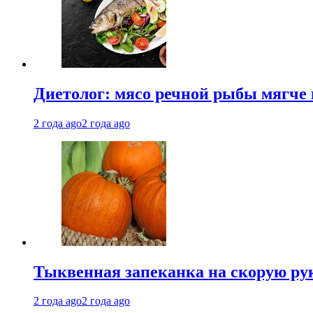
Диетолог: мясо речной рыбы мягче 
2 года ago
2 года ago
Тыквенная запеканка на скорую ру
2 года ago
2 года ago