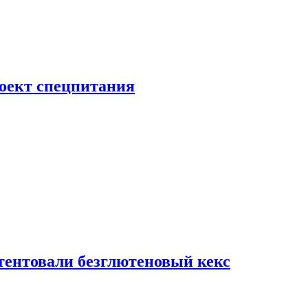
роект спецпитания
тентовали безглютеновый кекс