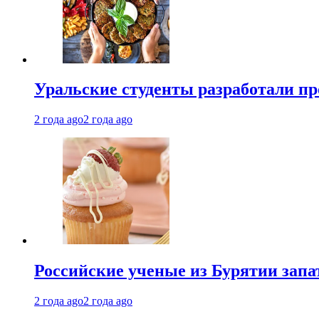
Уральские студенты разработали п
2 года ago
2 года ago
Российские ученые из Бурятии запа
2 года ago
2 года ago