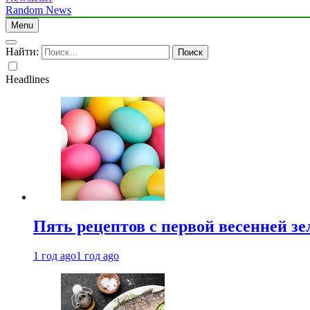
Random News
Menu
Найти:
Headlines
Пять рецептов с первой весенней зе
1 год ago
1 год ago