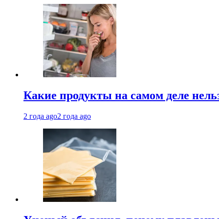
Какие продукты на самом деле нель
2 года ago
2 года ago