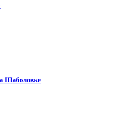
е
на Шаболовке