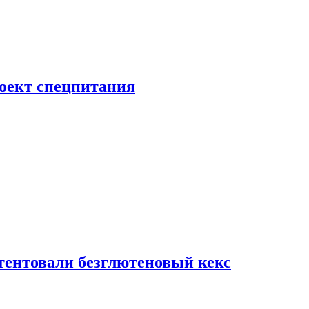
роект спецпитания
тентовали безглютеновый кекс