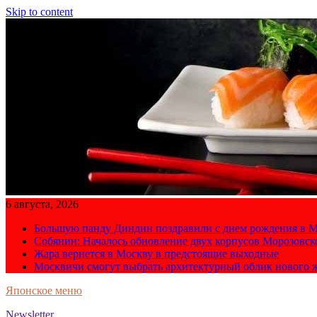
Skip to content
6 августа, 2026
Большую панду Диндин поздравили с днем рождения в М
Собянин: Началось обновление двух корпусов Морозовс
Жара вернется в Москву в предстоящие выходные
Москвичи смогут выбрать архитектурный облик нового 
Японское меню
Newsletter