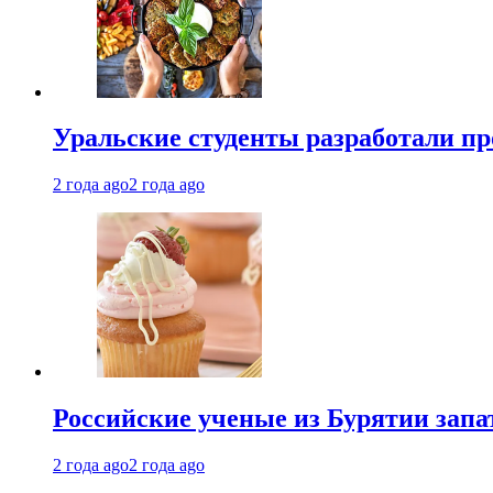
Уральские студенты разработали п
2 года ago
2 года ago
Российские ученые из Бурятии запа
2 года ago
2 года ago