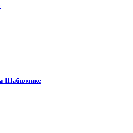
е
на Шаболовке