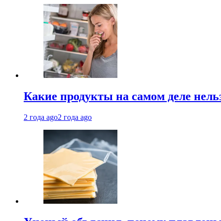
Какие продукты на самом деле нель
2 года ago
2 года ago