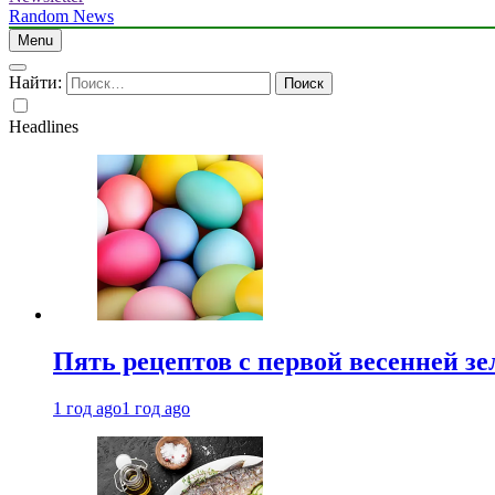
Random News
Menu
Найти:
Headlines
Пять рецептов с первой весенней зе
1 год ago
1 год ago