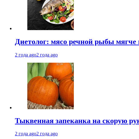
Диетолог: мясо речной рыбы мягче 
2 года ago
2 года ago
Тыквенная запеканка на скорую ру
2 года ago
2 года ago