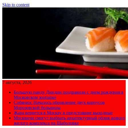
Skip to content
7 августа, 2026
Большую панду Диндин поздравили с днем рождения в
Московском зоопарке
Собянин: Началось обновление двух корпусов
Морозовской больницы
Жара вернется в Москву в предстоящие выходные
Москвичи смогут выбрать архитектурный облик нового
жилого комплекса на Шаболовке