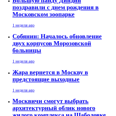
Большую панду Диндин
поздравили с днем рождения в
Московском зоопарке
1 неделя ago
Собянин: Началось обновление
двух корпусов Морозовской
больницы
1 неделя ago
Жара вернется в Москву в
предстоящие выходные
1 неделя ago
Москвичи смогут выбрать
архитектурный облик нового
жилого комплекса на Шаболовке