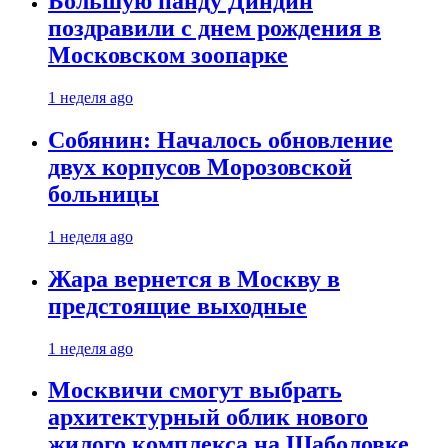
Большую панду Диндин
поздравили с днем рождения в
Московском зоопарке
1 неделя ago
Собянин: Началось обновление
двух корпусов Морозовской
больницы
1 неделя ago
Жара вернется в Москву в
предстоящие выходные
1 неделя ago
Москвичи смогут выбрать
архитектурный облик нового
жилого комплекса на Шаболовке