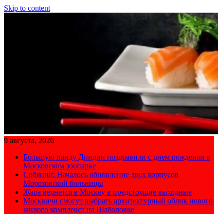
Skip to content
9 августа, 2026
Большую панду Диндин поздравили с днем рождения в
Московском зоопарке
Собянин: Началось обновление двух корпусов
Морозовской больницы
Жара вернется в Москву в предстоящие выходные
Москвичи смогут выбрать архитектурный облик нового
жилого комплекса на Шаболовке