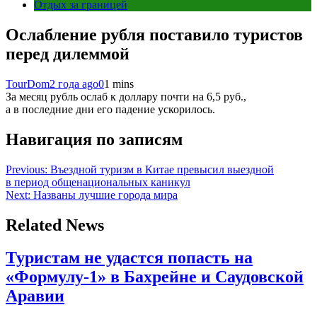
Отдых за границей
Ослабление рубля поставило туристов
перед дилеммой
TourDom
2 года ago
0
1 mins
За месяц рубль ослаб к доллару почти на 6,5 руб.,
а в последние дни его падение ускорилось.
Навигация по записям
Previous:
Въездной туризм в Китае превысил выездной
в период общенациональных каникул
Next:
Названы лучшие города мира
Related News
Туристам не удастся попасть на
«Формулу-1» в Бахрейне и Саудовской
Аравии