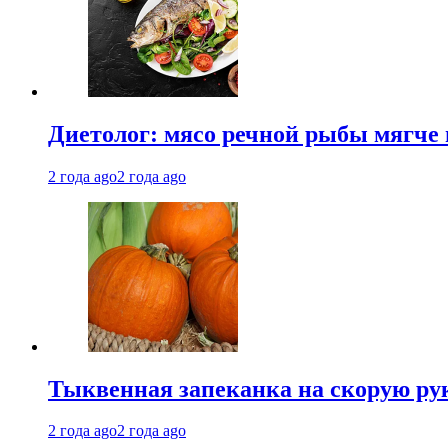
Диетолог: мясо речной рыбы мягче 
2 года ago
2 года ago
Тыквенная запеканка на скорую ру
2 года ago
2 года ago