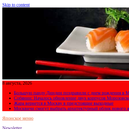
Skip to content
8 августа, 2026
Большую панду Диндин поздравили с днем рождения в М
Собянин: Началось обновление двух корпусов Морозовс
Жара вернется в Москву в предстоящие выходные
Москвичи смогут выбрать архитектурный облик нового 
Японское меню
Newsletter