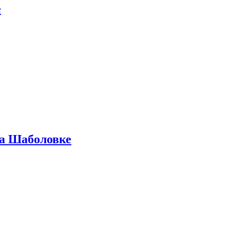
е
на Шаболовке