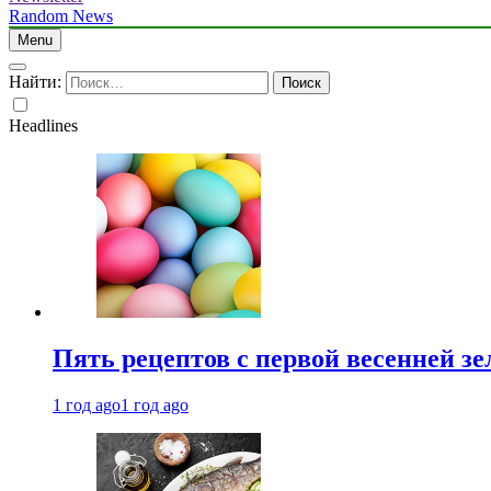
Random News
Menu
Найти:
Headlines
Пять рецептов с первой весенней зе
1 год ago
1 год ago