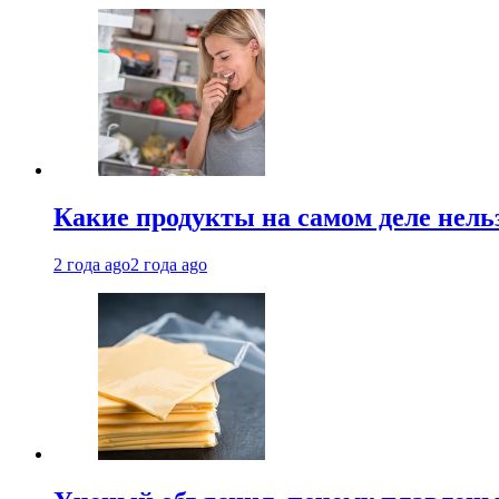
Какие продукты на самом деле нель
2 года ago
2 года ago