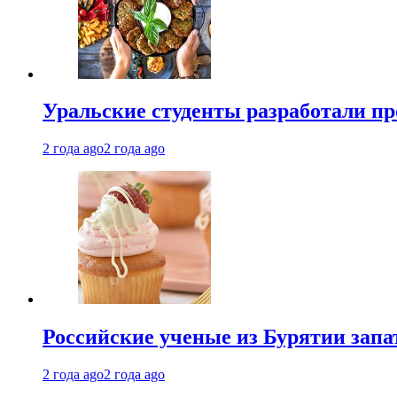
Уральские студенты разработали п
2 года ago
2 года ago
Российские ученые из Бурятии запа
2 года ago
2 года ago