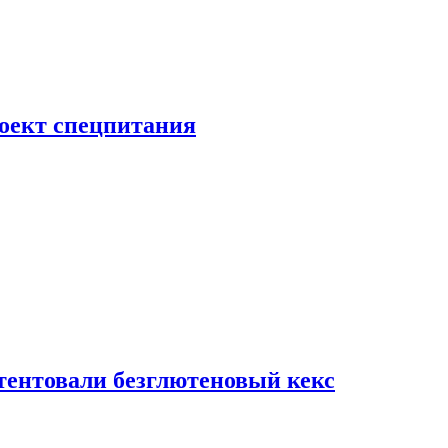
роект спецпитания
тентовали безглютеновый кекс