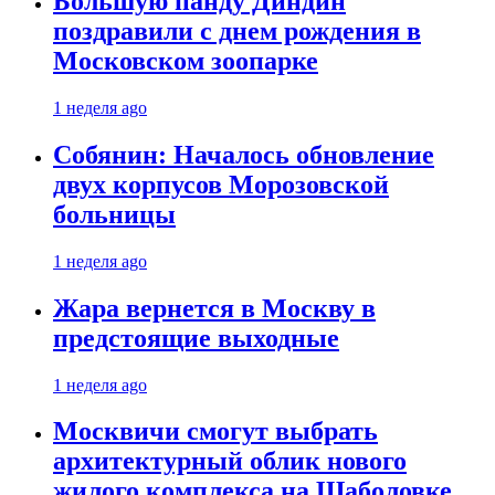
Большую панду Диндин
поздравили с днем рождения в
Московском зоопарке
1 неделя ago
Собянин: Началось обновление
двух корпусов Морозовской
больницы
1 неделя ago
Жара вернется в Москву в
предстоящие выходные
1 неделя ago
Москвичи смогут выбрать
архитектурный облик нового
жилого комплекса на Шаболовке