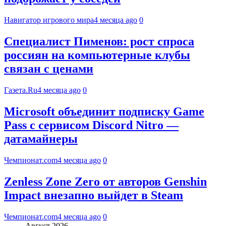
Навигатор игрового мира
4 месяца ago
0
Специалист Пименов: рост спроса
россиян на компьютерные клубы
связан с ценами
Газета.Ru
4 месяца ago
0
Microsoft объединит подписку Game
Pass с сервисом Discord Nitro —
датамайнеры
Чемпионат.com
4 месяца ago
0
Zenless Zone Zero от авторов Genshin
Impact внезапно выйдет в Steam
Чемпионат.com
4 месяца ago
0
Август 2026