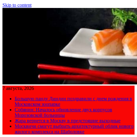
Skip to content
7 августа, 2026
Большую панду Диндин поздравили с днем рождения в
Московском зоопарке
Собянин: Началось обновление двух корпусов
Морозовской больницы
Жара вернется в Москву в предстоящие выходные
Москвичи смогут выбрать архитектурный облик нового
жилого комплекса на Шаболовке