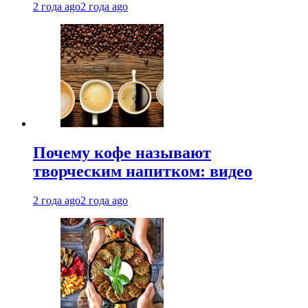
2 года ago
2 года ago
Почему кофе называют
творческим напитком: видео
2 года ago
2 года ago