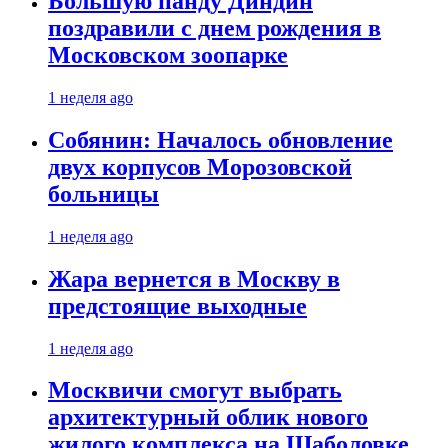
Большую панду Диндин
поздравили с днем рождения в
Московском зоопарке
1 неделя ago
Собянин: Началось обновление
двух корпусов Морозовской
больницы
1 неделя ago
Жара вернется в Москву в
предстоящие выходные
1 неделя ago
Москвичи смогут выбрать
архитектурный облик нового
жилого комплекса на Шаболовке