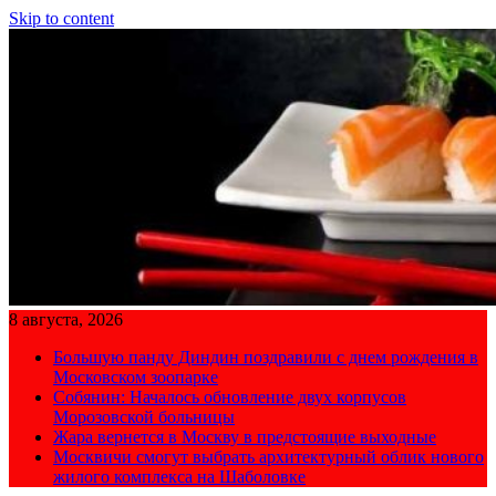
Skip to content
8 августа, 2026
Большую панду Диндин поздравили с днем рождения в
Московском зоопарке
Собянин: Началось обновление двух корпусов
Морозовской больницы
Жара вернется в Москву в предстоящие выходные
Москвичи смогут выбрать архитектурный облик нового
жилого комплекса на Шаболовке