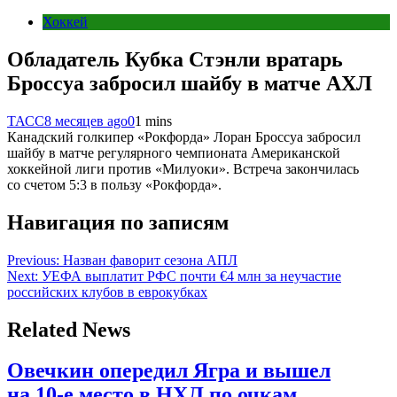
Хоккей
Обладатель Кубка Стэнли вратарь
Броссуа забросил шайбу в матче АХЛ
ТАСС
8 месяцев ago
0
1 mins
Канадский голкипер «Рокфорда» Лоран Броссуа забросил
шайбу в матче регулярного чемпионата Американской
хоккейной лиги против «Милуоки». Встреча закончилась
со счетом 5:3 в пользу «Рокфорда».
Навигация по записям
Previous:
Назван фаворит сезона АПЛ
Next:
УЕФА выплатит РФС почти €4 млн за неучастие
российских клубов в еврокубках
Related News
Овечкин опередил Ягра и вышел
на 10‑е место в НХЛ по очкам