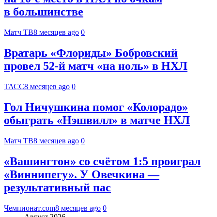
в большинстве
Матч ТВ
8 месяцев ago
0
Вратарь «Флориды» Бобровский
провел 52-й матч «на ноль» в НХЛ
ТАСС
8 месяцев ago
0
Гол Ничушкина помог «Колорадо»
обыграть «Нэшвилл» в матче НХЛ
Матч ТВ
8 месяцев ago
0
«Вашингтон» со счётом 1:5 проиграл
«Виннипегу». У Овечкина —
результативный пас
Чемпионат.com
8 месяцев ago
0
Август 2026