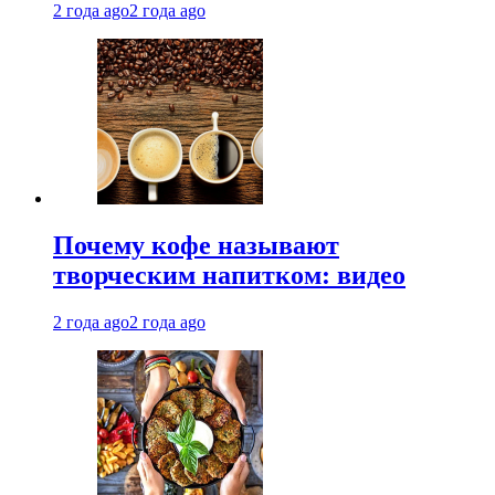
2 года ago
2 года ago
Почему кофе называют
творческим напитком: видео
2 года ago
2 года ago