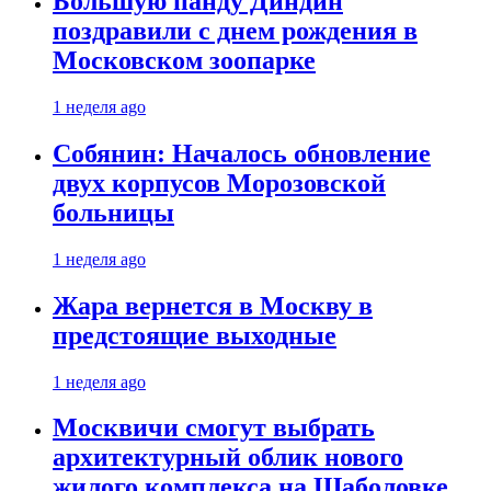
Большую панду Диндин
поздравили с днем рождения в
Московском зоопарке
1 неделя ago
Собянин: Началось обновление
двух корпусов Морозовской
больницы
1 неделя ago
Жара вернется в Москву в
предстоящие выходные
1 неделя ago
Москвичи смогут выбрать
архитектурный облик нового
жилого комплекса на Шаболовке