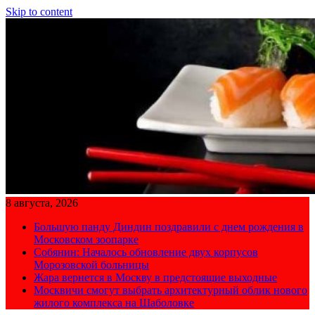
Skip to content
8 августа, 2026
Большую панду Диндин поздравили с днем рождения в
Московском зоопарке
Собянин: Началось обновление двух корпусов
Морозовской больницы
Жара вернется в Москву в предстоящие выходные
Москвичи смогут выбрать архитектурный облик нового
жилого комплекса на Шаболовке