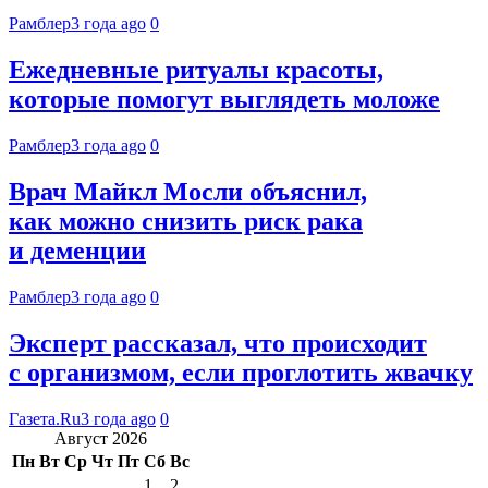
Рамблер
3 года ago
0
Ежедневные ритуалы красоты,
которые помогут выглядеть моложе
Рамблер
3 года ago
0
Врач Майкл Мосли объяснил,
как можно снизить риск рака
и деменции
Рамблер
3 года ago
0
Эксперт рассказал, что происходит
с организмом, если проглотить жвачку
Газета.Ru
3 года ago
0
Август 2026
Пн
Вт
Ср
Чт
Пт
Сб
Вс
1
2