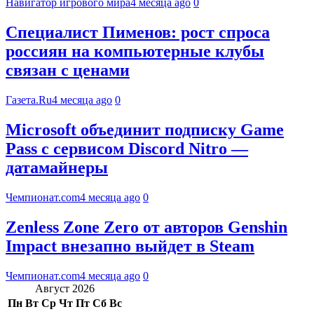
Навигатор игрового мира
4 месяца ago
0
Специалист Пименов: рост спроса
россиян на компьютерные клубы
связан с ценами
Газета.Ru
4 месяца ago
0
Microsoft объединит подписку Game
Pass с сервисом Discord Nitro —
датамайнеры
Чемпионат.com
4 месяца ago
0
Zenless Zone Zero от авторов Genshin
Impact внезапно выйдет в Steam
Чемпионат.com
4 месяца ago
0
Август 2026
Пн
Вт
Ср
Чт
Пт
Сб
Вс