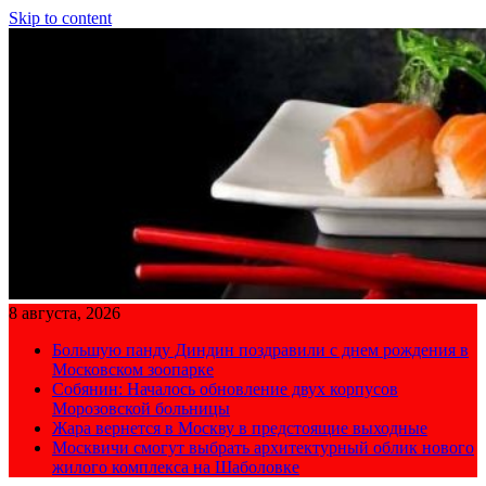
Skip to content
8 августа, 2026
Большую панду Диндин поздравили с днем рождения в
Московском зоопарке
Собянин: Началось обновление двух корпусов
Морозовской больницы
Жара вернется в Москву в предстоящие выходные
Москвичи смогут выбрать архитектурный облик нового
жилого комплекса на Шаболовке