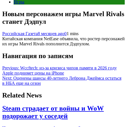
Игры
Новым персонажем игры Marvel Rivals
станет Дэдпул
Российская Газета
8 месяцев ago
0
1 mins
Китайская компания NetEase объявила, что ростер персонажей
их игры Marvel Rivals пополнится Дэдпулом.
Навигация по записям
Previous:
Wccftech: из-за кризиса чипов памяти в 2026 году
Apple поднимет цены на iPhone
Next:
Оценены шансы 40-летнего Леброна Джеймса остаться
в НБА еще на сезон
Related News
Steam страдает от войны и WoW
подорожает у соседей