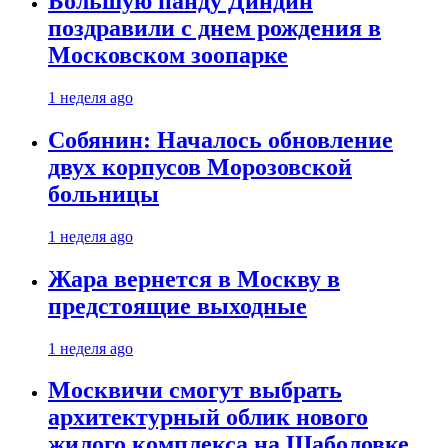
Большую панду Диндин
поздравили с днем рождения в
Московском зоопарке
1 неделя ago
Собянин: Началось обновление
двух корпусов Морозовской
больницы
1 неделя ago
Жара вернется в Москву в
предстоящие выходные
1 неделя ago
Москвичи смогут выбрать
архитектурный облик нового
жилого комплекса на Шаболовке