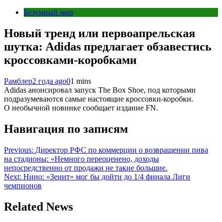
Безумный мир
Новый тренд или первоапрельская
шутка: Adidas предлагает обзавестись
кроссовками-коробками
Рамблер
2 года ago
0
1 mins
Adidas анонсировал запуск The Box Shoe, под которыми
подразумеваются самые настоящие кроссовки-коробки.
О необычной новинке сообщает издание FN.
Навигация по записям
Previous:
Директор РФС по коммерции о возвращении пива
на стадионы: «Немного переоценено, доходы
непосредственно от продажи не такие большие.
Next:
Нино: «Зенит» мог бы дойти до 1/4 финала Лиги
чемпионов
Related News