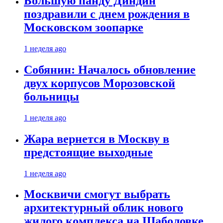
Большую панду Диндин
поздравили с днем рождения в
Московском зоопарке
1 неделя ago
Собянин: Началось обновление
двух корпусов Морозовской
больницы
1 неделя ago
Жара вернется в Москву в
предстоящие выходные
1 неделя ago
Москвичи смогут выбрать
архитектурный облик нового
жилого комплекса на Шаболовке