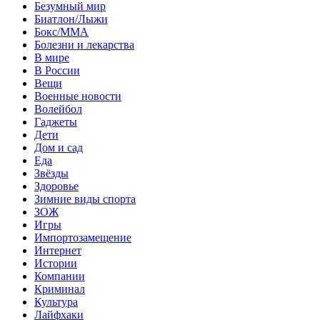
Безумный мир
Биатлон/Лыжи
Бокс/MMA
Болезни и лекарства
В мире
В России
Вещи
Военные новости
Волейбол
Гаджеты
Дети
Дом и сад
Еда
Звёзды
Здоровье
Зимние виды спорта
ЗОЖ
Игры
Импортозамещение
Интернет
Истории
Компании
Криминал
Культура
Лайфхаки