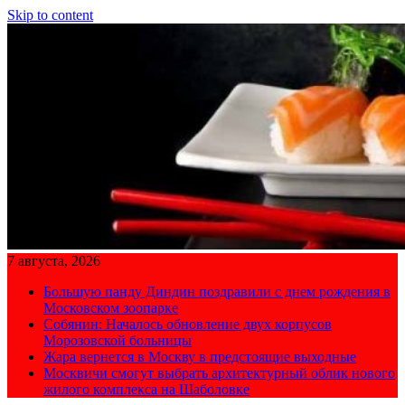
Skip to content
7 августа, 2026
Большую панду Диндин поздравили с днем рождения в
Московском зоопарке
Собянин: Началось обновление двух корпусов
Морозовской больницы
Жара вернется в Москву в предстоящие выходные
Москвичи смогут выбрать архитектурный облик нового
жилого комплекса на Шаболовке