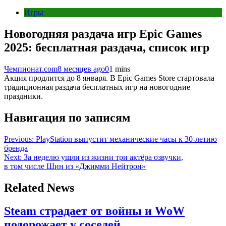
Игры
Новогодняя раздача игр Epic Games
2025: бесплатная раздача, список игр
Чемпионат.com
8 месяцев ago
0
1 mins
Акция продлится до 8 января. В Epic Games Store стартовала
традиционная раздача бесплатных игр на новогодние
праздники.
Навигация по записям
Previous:
PlayStation выпустит механические часы к 30-летию
бренда
Next:
За неделю ушли из жизни три актёра озвучки,
в том числе Шин из «Джимми Нейтрон»
Related News
Steam страдает от войны и WoW
подорожает у соседей