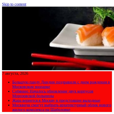
Skip to content
7 августа, 2026
Большую панду Диндин поздравили с днем рождения в
Московском зоопарке
Собянин: Началось обновление двух корпусов
Морозовской больницы
Жара вернется в Москву в предстоящие выходные
Москвичи смогут выбрать архитектурный облик нового
жилого комплекса на Шаболовке