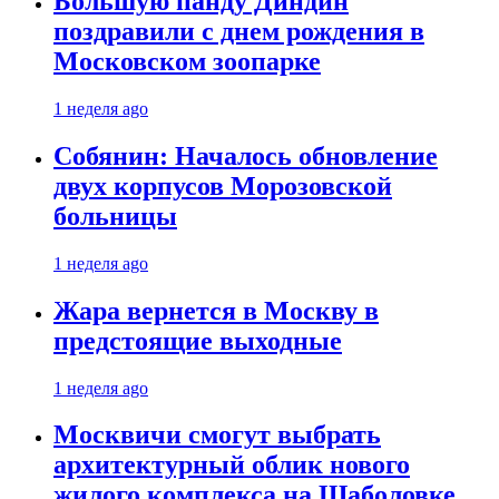
Большую панду Диндин
поздравили с днем рождения в
Московском зоопарке
1 неделя ago
Собянин: Началось обновление
двух корпусов Морозовской
больницы
1 неделя ago
Жара вернется в Москву в
предстоящие выходные
1 неделя ago
Москвичи смогут выбрать
архитектурный облик нового
жилого комплекса на Шаболовке