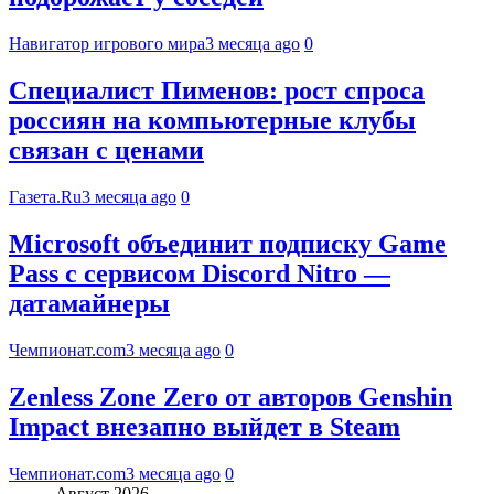
Навигатор игрового мира
3 месяца ago
0
Специалист Пименов: рост спроса
россиян на компьютерные клубы
связан с ценами
Газета.Ru
3 месяца ago
0
Microsoft объединит подписку Game
Pass с сервисом Discord Nitro —
датамайнеры
Чемпионат.com
3 месяца ago
0
Zenless Zone Zero от авторов Genshin
Impact внезапно выйдет в Steam
Чемпионат.com
3 месяца ago
0
Август 2026