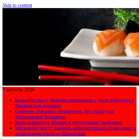
Skip to content
7 августа, 2026
Большую панду Диндин поздравили с днем рождения в
Московском зоопарке
Собянин: Началось обновление двух корпусов
Морозовской больницы
Жара вернется в Москву в предстоящие выходные
Москвичи смогут выбрать архитектурный облик нового
жилого комплекса на Шаболовке