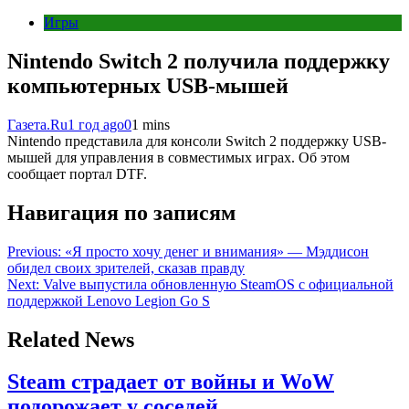
Игры
Nintendo Switch 2 получила поддержку
компьютерных USB-мышей
Газета.Ru
1 год ago
0
1 mins
Nintendo представила для консоли Switch 2 поддержку USB-
мышей для управления в совместимых играх. Об этом
сообщает портал DTF.
Навигация по записям
Previous:
«Я просто хочу денег и внимания» — Мэддисон
обидел своих зрителей, сказав правду
Next:
Valve выпустила обновленную SteamOS с официальной
поддержкой Lenovo Legion Go S
Related News
Steam страдает от войны и WoW
подорожает у соседей