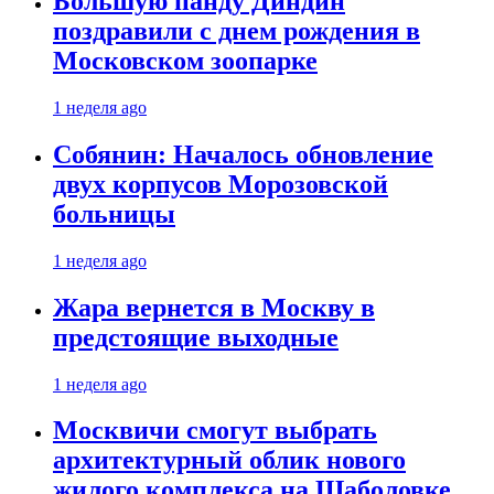
Большую панду Диндин
поздравили с днем рождения в
Московском зоопарке
1 неделя ago
Собянин: Началось обновление
двух корпусов Морозовской
больницы
1 неделя ago
Жара вернется в Москву в
предстоящие выходные
1 неделя ago
Москвичи смогут выбрать
архитектурный облик нового
жилого комплекса на Шаболовке