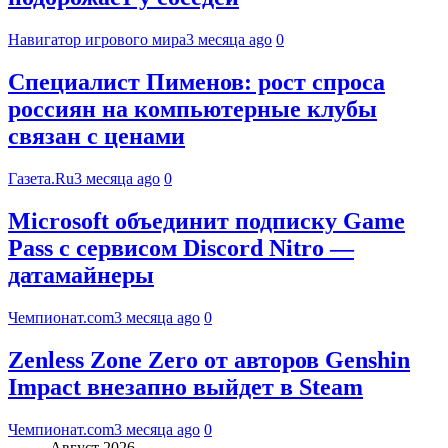
Навигатор игрового мира
3 месяца ago
0
Специалист Пименов: рост спроса
россиян на компьютерные клубы
связан с ценами
Газета.Ru
3 месяца ago
0
Microsoft объединит подписку Game
Pass с сервисом Discord Nitro —
датамайнеры
Чемпионат.com
3 месяца ago
0
Zenless Zone Zero от авторов Genshin
Impact внезапно выйдет в Steam
Чемпионат.com
3 месяца ago
0
Август 2026