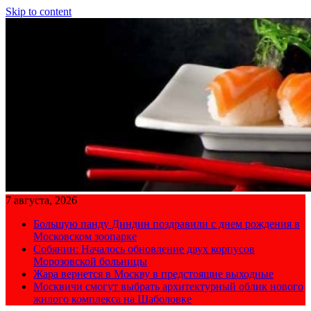
Skip to content
7 августа, 2026
Большую панду Диндин поздравили с днем рождения в
Московском зоопарке
Собянин: Началось обновление двух корпусов
Морозовской больницы
Жара вернется в Москву в предстоящие выходные
Москвичи смогут выбрать архитектурный облик нового
жилого комплекса на Шаболовке