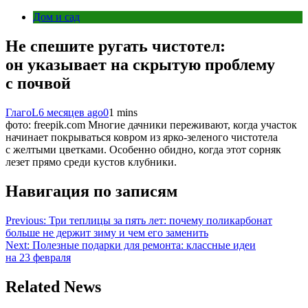
Дом и сад
Не спешите ругать чистотел:
он указывает на скрытую проблему
с почвой
ГлагоL
6 месяцев ago
0
1 mins
фото: freepik.com Многие дачники переживают, когда участок
начинает покрываться ковром из ярко-зеленого чистотела
с желтыми цветками. Особенно обидно, когда этот сорняк
лезет прямо среди кустов клубники.
Навигация по записям
Previous:
Три теплицы за пять лет: почему поликарбонат
больше не держит зиму и чем его заменить
Next:
Полезные подарки для ремонта: классные идеи
на 23 февраля
Related News