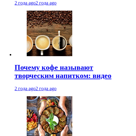
2 года ago
2 года ago
Почему кофе называют
творческим напитком: видео
2 года ago
2 года ago