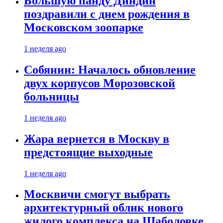
Большую панду Диндин
поздравили с днем рождения в
Московском зоопарке
1 неделя ago
Собянин: Началось обновление
двух корпусов Морозовской
больницы
1 неделя ago
Жара вернется в Москву в
предстоящие выходные
1 неделя ago
Москвичи смогут выбрать
архитектурный облик нового
жилого комплекса на Шаболовке