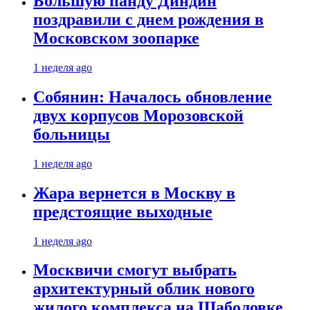
Большую панду Диндин
поздравили с днем рождения в
Московском зоопарке
1 неделя ago
Собянин: Началось обновление
двух корпусов Морозовской
больницы
1 неделя ago
Жара вернется в Москву в
предстоящие выходные
1 неделя ago
Москвичи смогут выбрать
архитектурный облик нового
жилого комплекса на Шаболовке