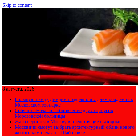
Skip to content
8 августа, 2026
Большую панду Диндин поздравили с днем рождения в
Московском зоопарке
Собянин: Началось обновление двух корпусов
Морозовской больницы
Жара вернется в Москву в предстоящие выходные
Москвичи смогут выбрать архитектурный облик нового
жилого комплекса на Шаболовке