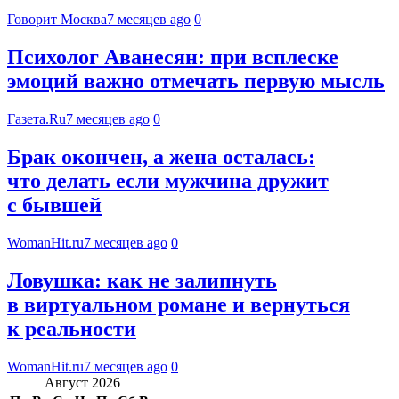
Говорит Москва
7 месяцев ago
0
Психолог Аванесян: при всплеске
эмоций важно отмечать первую мысль
Газета.Ru
7 месяцев ago
0
Брак окончен, а жена осталась:
что делать если мужчина дружит
с бывшей
WomanHit.ru
7 месяцев ago
0
Ловушка: как не залипнуть
в виртуальном романе и вернуться
к реальности
WomanHit.ru
7 месяцев ago
0
Август 2026