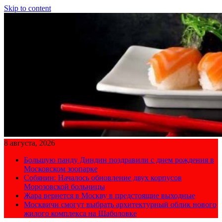
Skip to content
8 августа, 2026
Большую панду Диндин поздравили с днем рождения в
Московском зоопарке
Собянин: Началось обновление двух корпусов
Морозовской больницы
Жара вернется в Москву в предстоящие выходные
Москвичи смогут выбрать архитектурный облик нового
жилого комплекса на Шаболовке