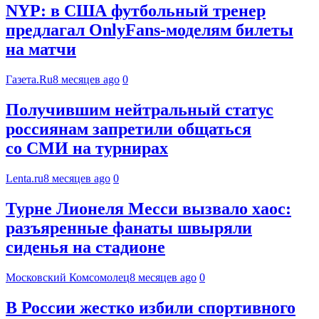
NYP: в США футбольный тренер
предлагал OnlyFans-моделям билеты
на матчи
Газета.Ru
8 месяцев ago
0
Получившим нейтральный статус
россиянам запретили общаться
со СМИ на турнирах
Lenta.ru
8 месяцев ago
0
Турне Лионеля Месси вызвало хаос:
разъяренные фанаты швыряли
сиденья на стадионе
Московский Комсомолец
8 месяцев ago
0
В России жестко избили спортивного