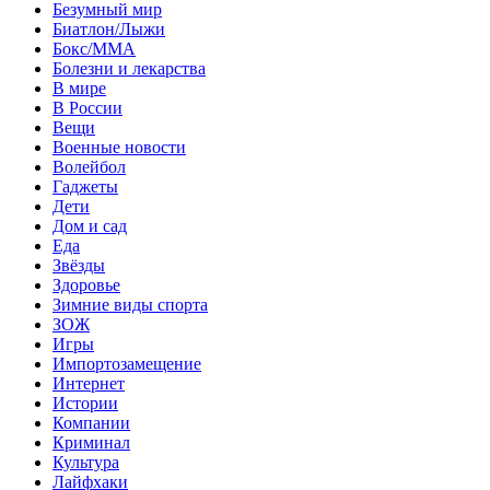
Безумный мир
Биатлон/Лыжи
Бокс/MMA
Болезни и лекарства
В мире
В России
Вещи
Военные новости
Волейбол
Гаджеты
Дети
Дом и сад
Еда
Звёзды
Здоровье
Зимние виды спорта
ЗОЖ
Игры
Импортозамещение
Интернет
Истории
Компании
Криминал
Культура
Лайфхаки