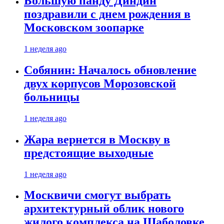
Большую панду Диндин
поздравили с днем рождения в
Московском зоопарке
1 неделя ago
Собянин: Началось обновление
двух корпусов Морозовской
больницы
1 неделя ago
Жара вернется в Москву в
предстоящие выходные
1 неделя ago
Москвичи смогут выбрать
архитектурный облик нового
жилого комплекса на Шаболовке