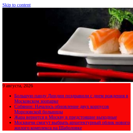
Skip to content
9 августа, 2026
Большую панду Диндин поздравили с днем рождения в
Московском зоопарке
Собянин: Началось обновление двух корпусов
Морозовской больницы
Жара вернется в Москву в предстоящие выходные
Москвичи смогут выбрать архитектурный облик нового
жилого комплекса на Шаболовке