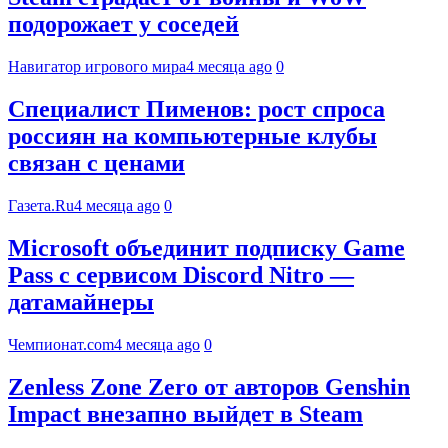
подорожает у соседей
Навигатор игрового мира
4 месяца ago
0
Специалист Пименов: рост спроса
россиян на компьютерные клубы
связан с ценами
Газета.Ru
4 месяца ago
0
Microsoft объединит подписку Game
Pass с сервисом Discord Nitro —
датамайнеры
Чемпионат.com
4 месяца ago
0
Zenless Zone Zero от авторов Genshin
Impact внезапно выйдет в Steam