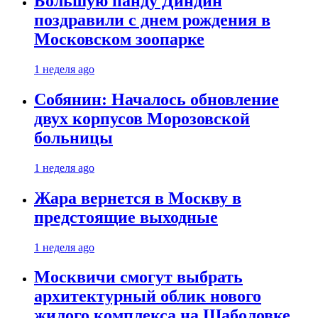
Большую панду Диндин
поздравили с днем рождения в
Московском зоопарке
1 неделя ago
Собянин: Началось обновление
двух корпусов Морозовской
больницы
1 неделя ago
Жара вернется в Москву в
предстоящие выходные
1 неделя ago
Москвичи смогут выбрать
архитектурный облик нового
жилого комплекса на Шаболовке