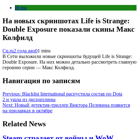
Игры
На новых скриншотах Life is Strange:
Double Exposure показали скины Макс
Колфилд
Cq.ru
2 года ago
0
1 mins
В Сети выложили новые скриншоты будущей Life is Strange:
Double Exposure. На них можно детально рассмотреть главную
героиню серии — Макс Колфилд.
Навигация по записям
Previous:
Blacklist International распустила состав по Dota
2 и ушла из дисциплины
Next:
Новый детектив-триллер Виктора Пелевина появится
на прилавках в октябре
Related News
Steam страдает от войны и WoW