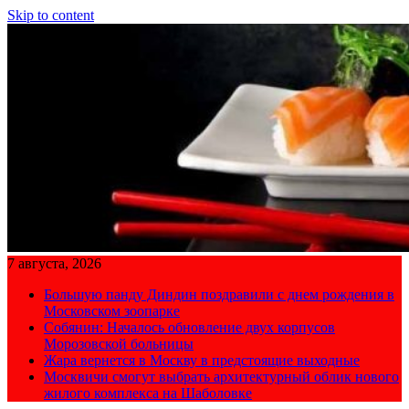
Skip to content
7 августа, 2026
Большую панду Диндин поздравили с днем рождения в
Московском зоопарке
Собянин: Началось обновление двух корпусов
Морозовской больницы
Жара вернется в Москву в предстоящие выходные
Москвичи смогут выбрать архитектурный облик нового
жилого комплекса на Шаболовке