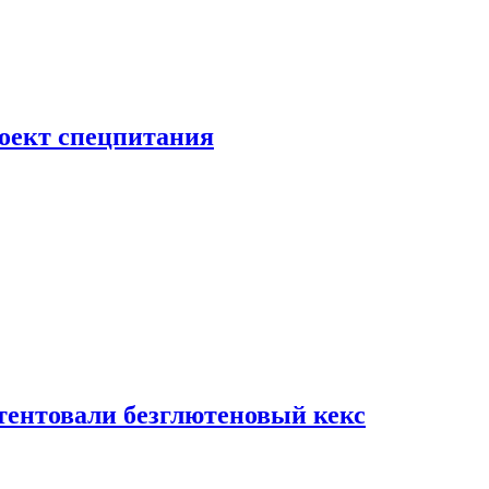
роект спецпитания
тентовали безглютеновый кекс