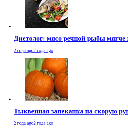
Диетолог: мясо речной рыбы мягче 
2 года ago
2 года ago
Тыквенная запеканка на скорую ру
2 года ago
2 года ago