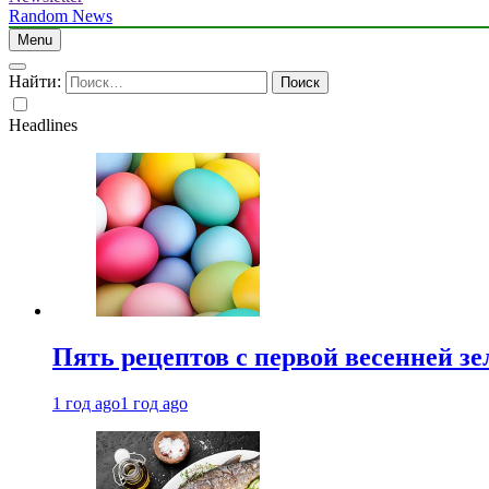
Random News
Menu
Найти:
Headlines
Пять рецептов с первой весенней зе
1 год ago
1 год ago