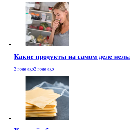
Какие продукты на самом деле нель
2 года ago
2 года ago