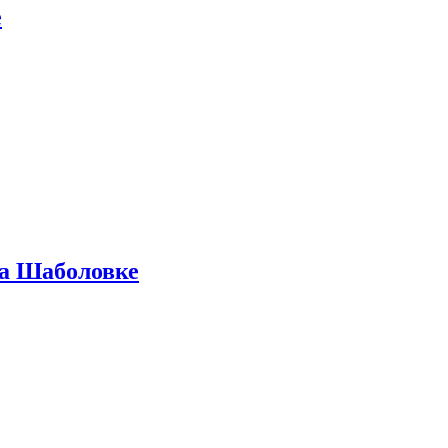
е
на Шаболовке