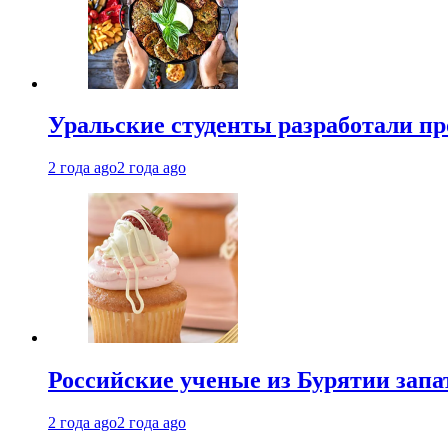
Уральские студенты разработали п
2 года ago
2 года ago
Российские ученые из Бурятии запа
2 года ago
2 года ago