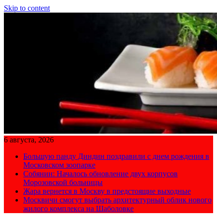
Skip to content
6 августа, 2026
Большую панду Диндин поздравили с днем рождения в
Московском зоопарке
Собянин: Началось обновление двух корпусов
Морозовской больницы
Жара вернется в Москву в предстоящие выходные
Москвичи смогут выбрать архитектурный облик нового
жилого комплекса на Шаболовке