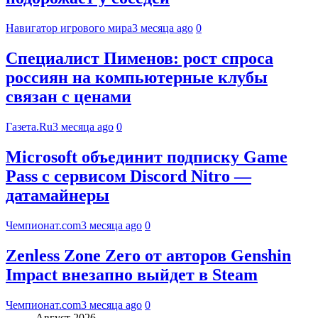
Навигатор игрового мира
3 месяца ago
0
Специалист Пименов: рост спроса
россиян на компьютерные клубы
связан с ценами
Газета.Ru
3 месяца ago
0
Microsoft объединит подписку Game
Pass с сервисом Discord Nitro —
датамайнеры
Чемпионат.com
3 месяца ago
0
Zenless Zone Zero от авторов Genshin
Impact внезапно выйдет в Steam
Чемпионат.com
3 месяца ago
0
Август 2026