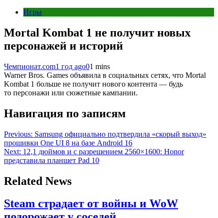
Игры
Mortal Kombat 1 не получит новых
персонажей и историй
Чемпионат.com
1 год ago
0
1 mins
Warner Bros. Games объявила в социальных сетях, что Mortal
Kombat 1 больше не получит нового контента — будь
то персонажи или сюжетные кампании.
Навигация по записям
Previous:
Samsung официально подтвердила «скорый выход»
прошивки One UI 8 на базе Android 16
Next:
12,1 дюймов и с разрешением 2560×1600: Honor
представила планшет Pad 10
Related News
Steam страдает от войны и WoW
подорожает у соседей