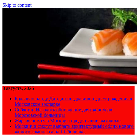
Skip to content
8 августа, 2026
Большую панду Диндин поздравили с днем рождения в
Московском зоопарке
Собянин: Началось обновление двух корпусов
Морозовской больницы
Жара вернется в Москву в предстоящие выходные
Москвичи смогут выбрать архитектурный облик нового
жилого комплекса на Шаболовке