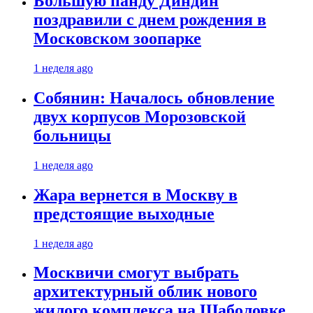
Большую панду Диндин
поздравили с днем рождения в
Московском зоопарке
1 неделя ago
Собянин: Началось обновление
двух корпусов Морозовской
больницы
1 неделя ago
Жара вернется в Москву в
предстоящие выходные
1 неделя ago
Москвичи смогут выбрать
архитектурный облик нового
жилого комплекса на Шаболовке