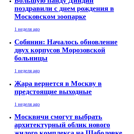
Большую панду Диндин
поздравили с днем рождения в
Московском зоопарке
1 неделя ago
Собянин: Началось обновление
двух корпусов Морозовской
больницы
1 неделя ago
Жара вернется в Москву в
предстоящие выходные
1 неделя ago
Москвичи смогут выбрать
архитектурный облик нового
жилого комплекса на Шаболовке