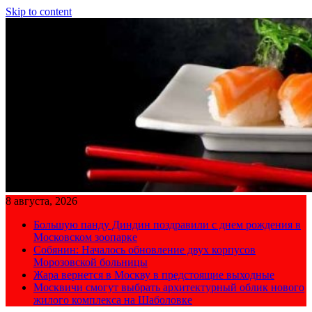
Skip to content
8 августа, 2026
Большую панду Диндин поздравили с днем рождения в
Московском зоопарке
Собянин: Началось обновление двух корпусов
Морозовской больницы
Жара вернется в Москву в предстоящие выходные
Москвичи смогут выбрать архитектурный облик нового
жилого комплекса на Шаболовке