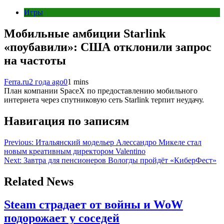
Игры
Мобильные амбиции Starlink
«поубавили»: США отклонили запрос
на частоты
Ferra.ru
2 года ago
0
1 mins
План компании SpaceX по предоставлению мобильного
интернета через спутниковую сеть Starlink терпит неудачу.
Навигация по записям
Previous:
Итальянский модельер Алессандро Микеле стал
новым креативным директором Valentino
Next:
Завтра для пенсионеров Вологды пройдёт «КиберФест»
Related News
Steam страдает от войны и WoW
подорожает у соседей