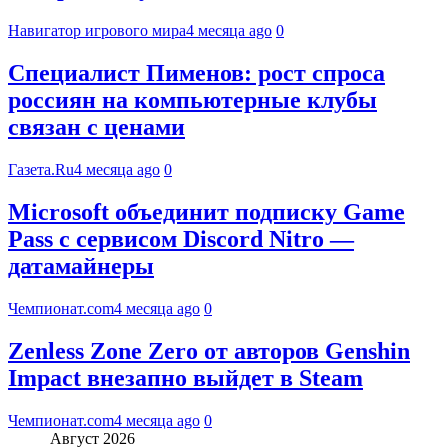
Навигатор игрового мира
4 месяца ago
0
Специалист Пименов: рост спроса
россиян на компьютерные клубы
связан с ценами
Газета.Ru
4 месяца ago
0
Microsoft объединит подписку Game
Pass с сервисом Discord Nitro —
датамайнеры
Чемпионат.com
4 месяца ago
0
Zenless Zone Zero от авторов Genshin
Impact внезапно выйдет в Steam
Чемпионат.com
4 месяца ago
0
Август 2026