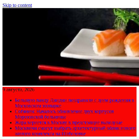
Skip to content
9 августа, 2026
Большую панду Диндин поздравили с днем рождения в
Московском зоопарке
Собянин: Началось обновление двух корпусов
Морозовской больницы
Жара вернется в Москву в предстоящие выходные
Москвичи смогут выбрать архитектурный облик нового
жилого комплекса на Шаболовке