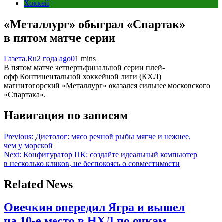
Хоккей
«Металлург» обыграл «Спартак»
в пятом матче серии
Газета.Ru
2 года ago
0
1 mins
В пятом матче четвертьфинальной серии плей-
офф Континентальной хоккейной лиги (КХЛ)
магнитогорский «Металлург» оказался сильнее московского
«Спартака».
Навигация по записям
Previous:
Диетолог: мясо речной рыбы мягче и нежнее,
чем у морской
Next:
Конфигуратор ПК: создайте идеальный компьютер
в несколько кликов, не беспокоясь о совместимости
Related News
Овечкин опередил Ягра и вышел
на 10‑е место в НХЛ по очкам