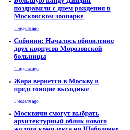
Большую панду Диндин
поздравили с днем рождения в
Московском зоопарке
1 неделя ago
Собянин: Началось обновление
двух корпусов Морозовской
больницы
1 неделя ago
Жара вернется в Москву в
предстоящие выходные
1 неделя ago
Москвичи смогут выбрать
архитектурный облик нового
жилого комплекса на Шаболовке