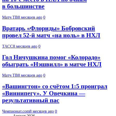
в большинстве
Матч ТВ
8 месяцев ago
0
Вратарь «Флориды» Бобровский
провел 52-й матч «на ноль» в НХЛ
ТАСС
8 месяцев ago
0
Гол Ничушкина помог «Колорадо»
обыграть «Нэшвилл» в матче НХЛ
Матч ТВ
8 месяцев ago
0
«Вашингтон» со счётом 1:5 проиграл
«Виннипегу». У Овечкина —
результативный пас
Чемпионат.com
8 месяцев ago
0
Август 2026