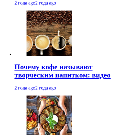
2 года ago
2 года ago
Почему кофе называют
творческим напитком: видео
2 года ago
2 года ago