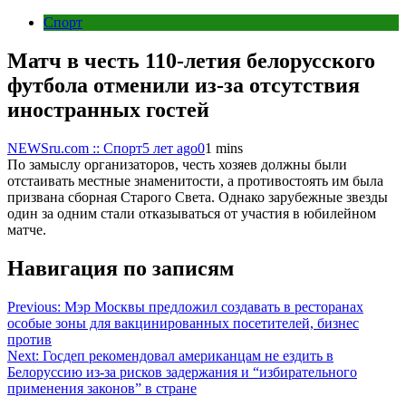
Спорт
Матч в честь 110-летия белорусского
футбола отменили из-за отсутствия
иностранных гостей
NEWSru.com :: Спорт
5 лет ago
0
1 mins
По замыслу организаторов, честь хозяев должны были
отстаивать местные знаменитости, а противостоять им была
призвана сборная Старого Света. Однако зарубежные звезды
один за одним стали отказываться от участия в юбилейном
матче.
Навигация по записям
Previous:
Мэр Москвы предложил создавать в ресторанах
особые зоны для вакцинированных посетителей, бизнес
против
Next:
Госдеп рекомендовал американцам не ездить в
Белоруссию из-за рисков задержания и “избирательного
применения законов” в стране