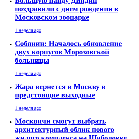
Большую панду Диндин
поздравили с днем рождения в
Московском зоопарке
1 неделя ago
Собянин: Началось обновление
двух корпусов Морозовской
больницы
1 неделя ago
Жара вернется в Москву в
предстоящие выходные
1 неделя ago
Москвичи смогут выбрать
архитектурный облик нового
жилого комплекса на Шаболовке