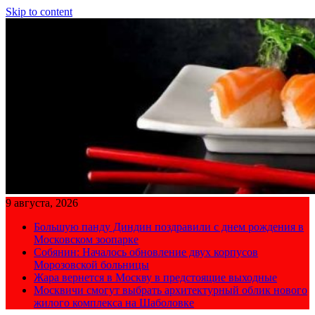
Skip to content
9 августа, 2026
Большую панду Диндин поздравили с днем рождения в
Московском зоопарке
Собянин: Началось обновление двух корпусов
Морозовской больницы
Жара вернется в Москву в предстоящие выходные
Москвичи смогут выбрать архитектурный облик нового
жилого комплекса на Шаболовке