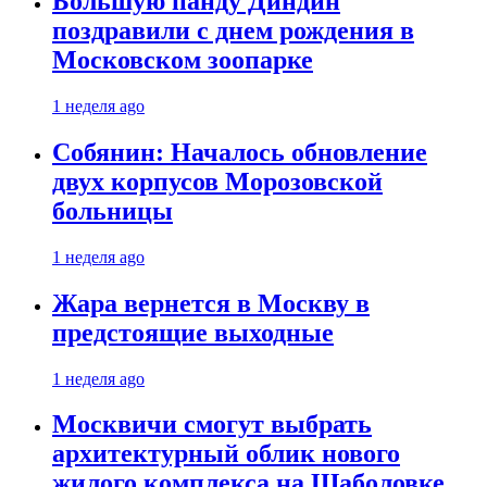
Большую панду Диндин
поздравили с днем рождения в
Московском зоопарке
1 неделя ago
Собянин: Началось обновление
двух корпусов Морозовской
больницы
1 неделя ago
Жара вернется в Москву в
предстоящие выходные
1 неделя ago
Москвичи смогут выбрать
архитектурный облик нового
жилого комплекса на Шаболовке