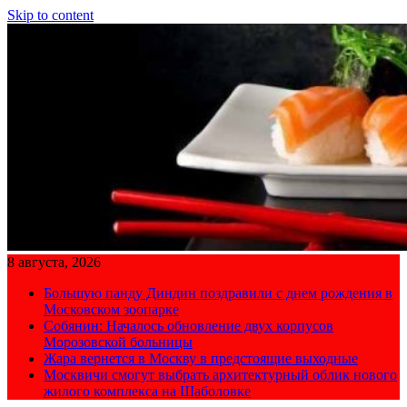
Skip to content
8 августа, 2026
Большую панду Диндин поздравили с днем рождения в
Московском зоопарке
Собянин: Началось обновление двух корпусов
Морозовской больницы
Жара вернется в Москву в предстоящие выходные
Москвичи смогут выбрать архитектурный облик нового
жилого комплекса на Шаболовке