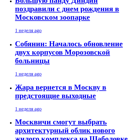
Большую панду Диндин
поздравили с днем рождения в
Московском зоопарке
1 неделя ago
Собянин: Началось обновление
двух корпусов Морозовской
больницы
1 неделя ago
Жара вернется в Москву в
предстоящие выходные
1 неделя ago
Москвичи смогут выбрать
архитектурный облик нового
жилого комплекса на Шаболовке