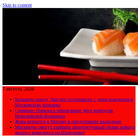
Skip to content
7 августа, 2026
Большую панду Диндин поздравили с днем рождения в
Московском зоопарке
Собянин: Началось обновление двух корпусов
Морозовской больницы
Жара вернется в Москву в предстоящие выходные
Москвичи смогут выбрать архитектурный облик нового
жилого комплекса на Шаболовке