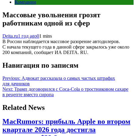
Компании
Массовые увольнения грозят
работникам одной из сфер
Deita.ru
1 год ago
0
1 mins
В России наблюдается массовое разорение автодилеров.
С начала текущего года в данной сфере закрылось уже около
200 компаний, сообщает ИА DEITA. RU.
Навигация по записям
Previous:
Адвокат рассказала о самых частых штрафах
для дачников
Next:
Трамп договорился с Coca-Cola о тростниковом сахаре
в рецепте вместо сиропа
Related News
MacRumors: прибыль Apple во втором
квартале 2026 года достигла