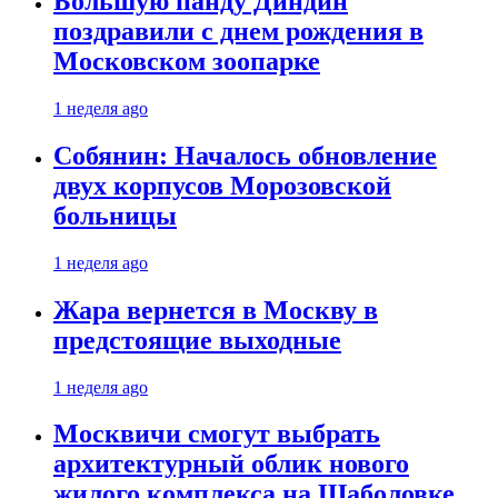
Большую панду Диндин
поздравили с днем рождения в
Московском зоопарке
1 неделя ago
Собянин: Началось обновление
двух корпусов Морозовской
больницы
1 неделя ago
Жара вернется в Москву в
предстоящие выходные
1 неделя ago
Москвичи смогут выбрать
архитектурный облик нового
жилого комплекса на Шаболовке