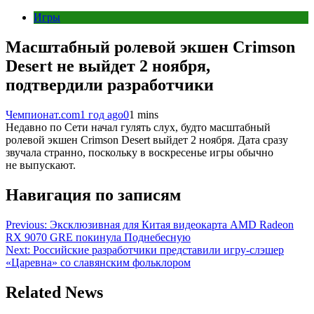
Игры
Масштабный ролевой экшен Crimson
Desert не выйдет 2 ноября,
подтвердили разработчики
Чемпионат.com
1 год ago
0
1 mins
Недавно по Сети начал гулять слух, будто масштабный
ролевой экшен Crimson Desert выйдет 2 ноября. Дата сразу
звучала странно, поскольку в воскресенье игры обычно
не выпускают.
Навигация по записям
Previous:
Эксклюзивная для Китая видеокарта AMD Radeon
RX 9070 GRE покинула Поднебесную
Next:
Российские разработчики представили игру-слэшер
«Царевна» со славянским фольклором
Related News