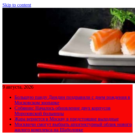
Skip to content
9 августа, 2026
Большую панду Диндин поздравили с днем рождения в
Московском зоопарке
Собянин: Началось обновление двух корпусов
Морозовской больницы
Жара вернется в Москву в предстоящие выходные
Москвичи смогут выбрать архитектурный облик нового
жилого комплекса на Шаболовке