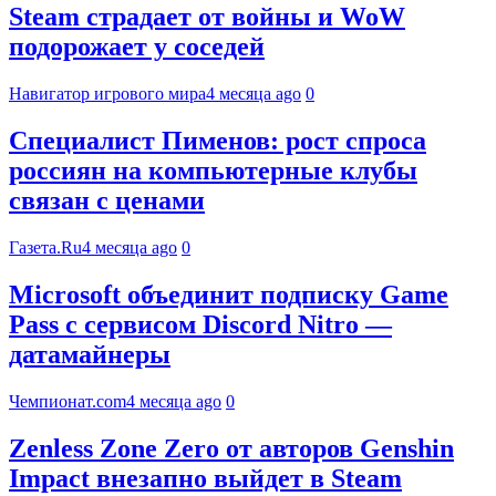
Steam страдает от войны и WoW
подорожает у соседей
Навигатор игрового мира
4 месяца ago
0
Специалист Пименов: рост спроса
россиян на компьютерные клубы
связан с ценами
Газета.Ru
4 месяца ago
0
Microsoft объединит подписку Game
Pass с сервисом Discord Nitro —
датамайнеры
Чемпионат.com
4 месяца ago
0
Zenless Zone Zero от авторов Genshin
Impact внезапно выйдет в Steam