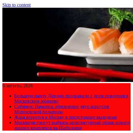
Skip to content
6 августа, 2026
Большую панду Диндин поздравили с днем рождения в
Московском зоопарке
Собянин: Началось обновление двух корпусов
Морозовской больницы
Жара вернется в Москву в предстоящие выходные
Москвичи смогут выбрать архитектурный облик нового
жилого комплекса на Шаболовке