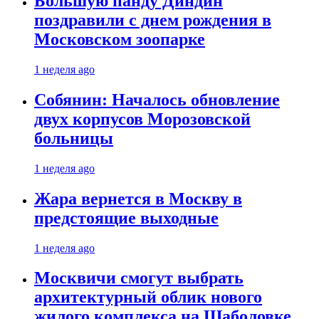
Большую панду Диндин
поздравили с днем рождения в
Московском зоопарке
1 неделя ago
Собянин: Началось обновление
двух корпусов Морозовской
больницы
1 неделя ago
Жара вернется в Москву в
предстоящие выходные
1 неделя ago
Москвичи смогут выбрать
архитектурный облик нового
жилого комплекса на Шаболовке