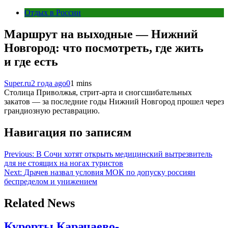
Отдых в России
Маршрут на выходные — Нижний
Новгород: что посмотреть, где жить
и где есть
Super.ru
2 года ago
0
1 mins
Столица Приволжья, стрит-арта и сногсшибательных
закатов — за последние годы Нижний Новгород прошел через
грандиозную реставрацию.
Навигация по записям
Previous:
В Сочи хотят открыть медицинский вытрезвитель
для не стоящих на ногах туристов
Next:
Драчев назвал условия МОК по допуску россиян
беспределом и унижением
Related News
Курорты Карачаево-