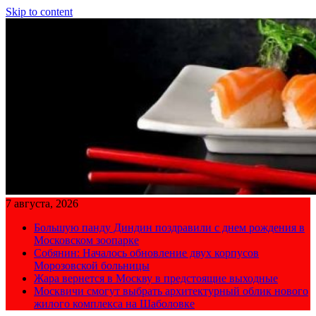
Skip to content
7 августа, 2026
Большую панду Диндин поздравили с днем рождения в
Московском зоопарке
Собянин: Началось обновление двух корпусов
Морозовской больницы
Жара вернется в Москву в предстоящие выходные
Москвичи смогут выбрать архитектурный облик нового
жилого комплекса на Шаболовке