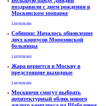
Большую панду Диндин
поздравили с днем рождения в
Московском зоопарке
1 неделя ago
Собянин: Началось обновление
двух корпусов Морозовской
больницы
1 неделя ago
Жара вернется в Москву в
предстоящие выходные
1 неделя ago
Москвичи смогут выбрать
архитектурный облик нового
жилого комплекса на Шаболовке