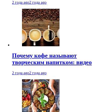
2 года ago
2 года ago
Почему кофе называют
творческим напитком: видео
2 года ago
2 года ago