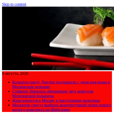
Skip to content
8 августа, 2026
Большую панду Диндин поздравили с днем рождения в
Московском зоопарке
Собянин: Началось обновление двух корпусов
Морозовской больницы
Жара вернется в Москву в предстоящие выходные
Москвичи смогут выбрать архитектурный облик нового
жилого комплекса на Шаболовке