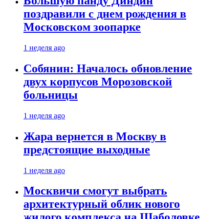
Большую панду Диндин
поздравили с днем рождения в
Московском зоопарке
1 неделя ago
Собянин: Началось обновление
двух корпусов Морозовской
больницы
1 неделя ago
Жара вернется в Москву в
предстоящие выходные
1 неделя ago
Москвичи смогут выбрать
архитектурный облик нового
жилого комплекса на Шаболовке