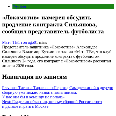
Футбол
«Локомотив» намерен обсудить
продление контракта Сильянова,
сообщил представитель футболиста
Матч ТВ
1 год ago
0
1 mins
Представитель защитника «Локомотива» Александра
Сильянова Владимир Кузьмичев заявил «Матч ТВ», что клуб
намерен обсудить продление контракта с футболистом.
Сильянову 24 года, его контракт с «Локомотивом» рассчитан
до лета 2026 года.
Навигация по записям
Previous:
Татьяна Тарасова: «Переход Самоделкиной в другую
сборную уже можно назвать позитивным.
У нас она бы в команду не попала»
Next:
Гладилин объяснил, почему сборной России стоит
и дальше играть в Москве