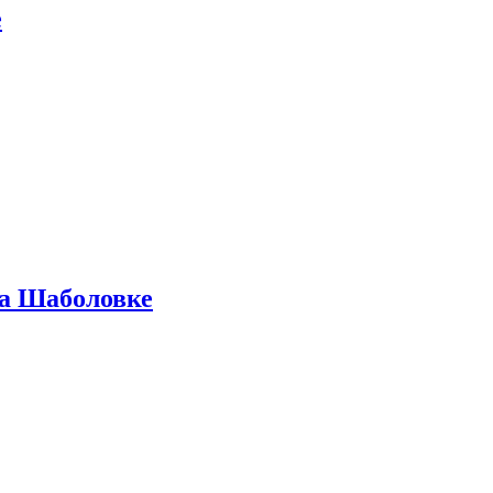
е
на Шаболовке