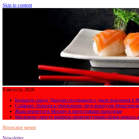
Skip to content
9 августа, 2026
Большую панду Диндин поздравили с днем рождения в М
Собянин: Началось обновление двух корпусов Морозовс
Жара вернется в Москву в предстоящие выходные
Москвичи смогут выбрать архитектурный облик нового 
Японское меню
Newsletter