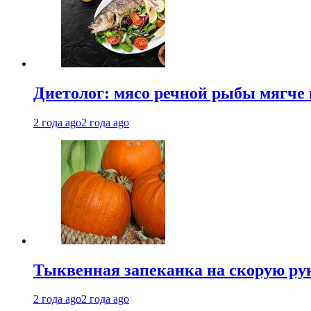
Диетолог: мясо речной рыбы мягче 
2 года ago
2 года ago
Тыквенная запеканка на скорую ру
2 года ago
2 года ago