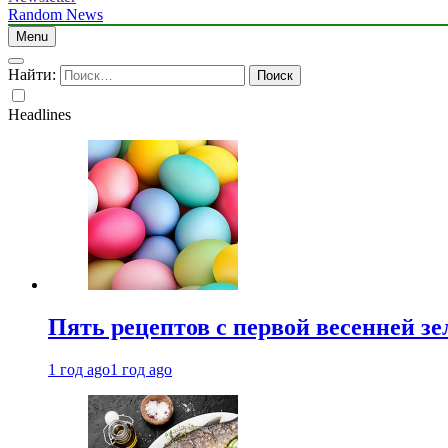
Random News
Menu
Найти:
Headlines
Пять рецептов с первой весенней зе
1 год ago
1 год ago