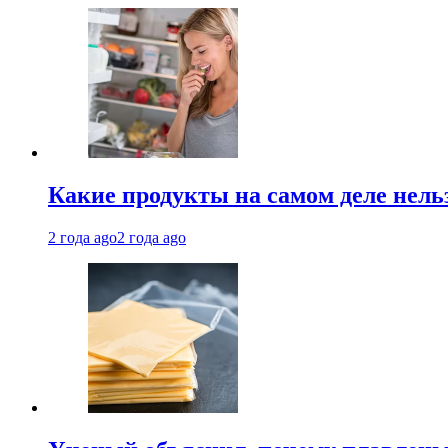
Какие продукты на самом деле нель
2 года ago
2 года ago