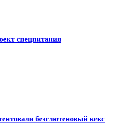
роект спецпитания
тентовали безглютеновый кекс