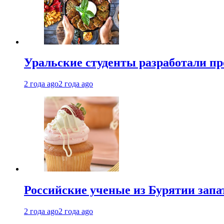
Уральские студенты разработали п
2 года ago
2 года ago
Российские ученые из Бурятии запа
2 года ago
2 года ago