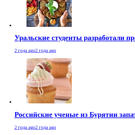
Уральские студенты разработали п
2 года ago
2 года ago
Российские ученые из Бурятии запа
2 года ago
2 года ago