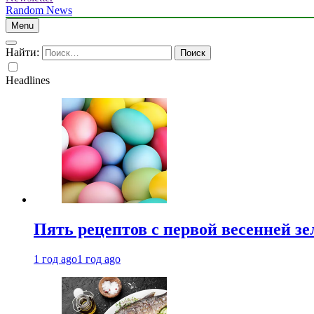
Random News
Menu
Найти:
Headlines
Пять рецептов с первой весенней зе
1 год ago
1 год ago