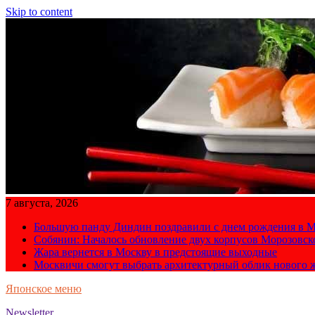
Skip to content
7 августа, 2026
Большую панду Диндин поздравили с днем рождения в М
Собянин: Началось обновление двух корпусов Морозовс
Жара вернется в Москву в предстоящие выходные
Москвичи смогут выбрать архитектурный облик нового 
Японское меню
Newsletter