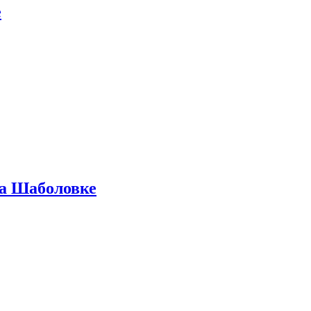
е
на Шаболовке