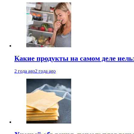
Какие продукты на самом деле нель
2 года ago
2 года ago