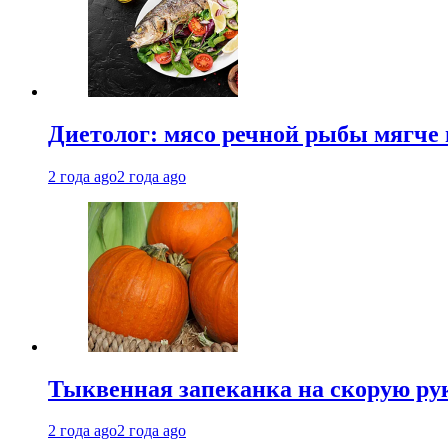
Диетолог: мясо речной рыбы мягче 
2 года ago
2 года ago
Тыквенная запеканка на скорую ру
2 года ago
2 года ago