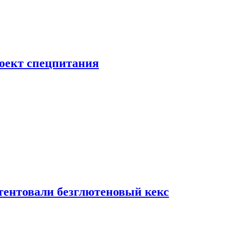
роект спецпитания
тентовали безглютеновый кекс