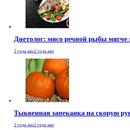
Диетолог: мясо речной рыбы мягче 
2 года ago
2 года ago
Тыквенная запеканка на скорую ру
2 года ago
2 года ago