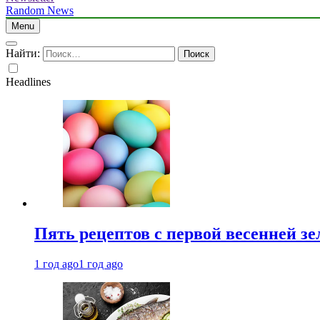
Random News
Menu
Найти:
Headlines
Пять рецептов с первой весенней зе
1 год ago
1 год ago