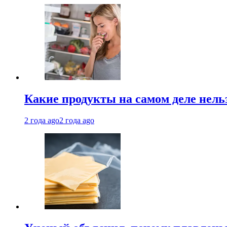
Какие продукты на самом деле нель
2 года ago
2 года ago