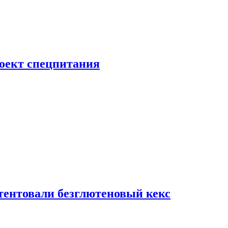
роект спецпитания
тентовали безглютеновый кекс