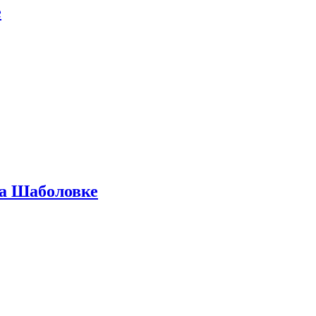
е
на Шаболовке