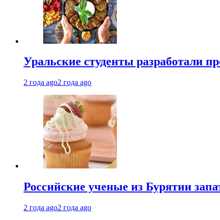
Уральские студенты разработали п
2 года ago
2 года ago
Российские ученые из Бурятии запа
2 года ago
2 года ago