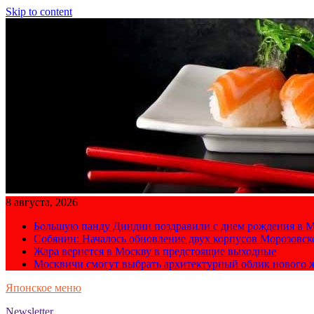
Skip to content
8 августа, 2026
Большую панду Диндин поздравили с днем рождения в М
Собянин: Началось обновление двух корпусов Морозовс
Жара вернется в Москву в предстоящие выходные
Москвичи смогут выбрать архитектурный облик нового 
Японское меню
Newsletter