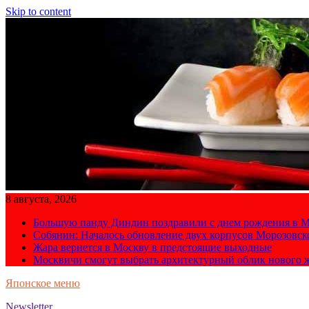
Skip to content
8 августа, 2026
Большую панду Диндин поздравили с днем рождения в М
Собянин: Началось обновление двух корпусов Морозовс
Жара вернется в Москву в предстоящие выходные
Москвичи смогут выбрать архитектурный облик нового 
Японское меню
Newsletter