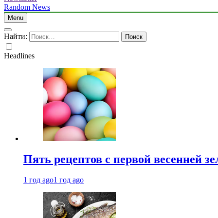
Random News
Menu
Найти:
Headlines
Пять рецептов с первой весенней зе
1 год ago
1 год ago