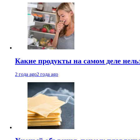
Какие продукты на самом деле нель
2 года ago
2 года ago