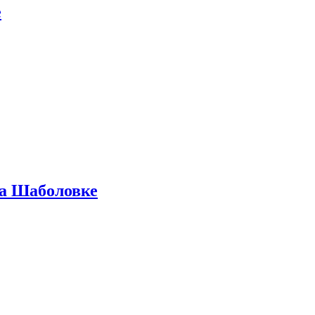
е
на Шаболовке