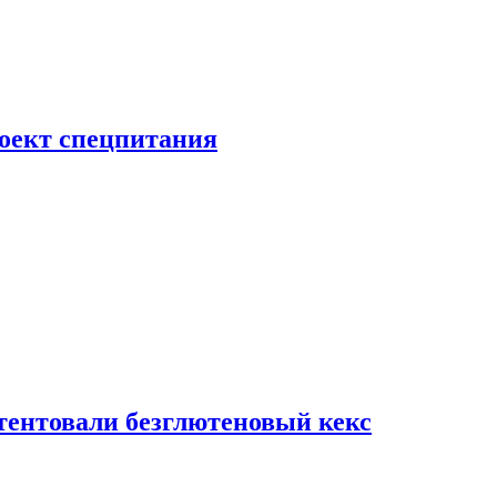
роект спецпитания
тентовали безглютеновый кекс