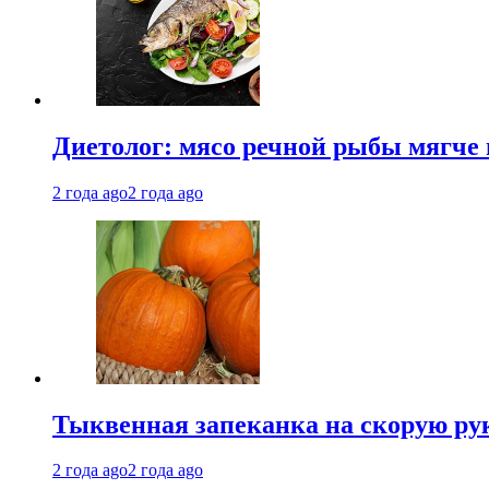
Диетолог: мясо речной рыбы мягче 
2 года ago
2 года ago
Тыквенная запеканка на скорую ру
2 года ago
2 года ago