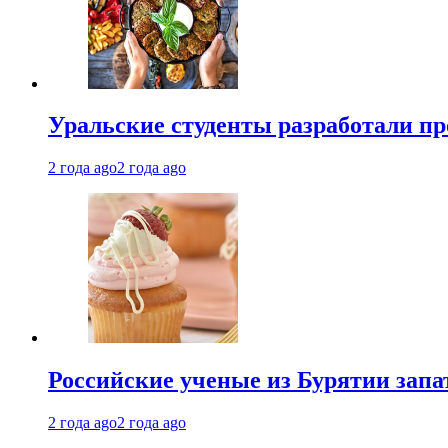
Уральские студенты разработали п
2 года ago
2 года ago
Российские ученые из Бурятии запа
2 года ago
2 года ago