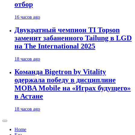
отбор
16 часов ago
Двукратный чемпион TI Topson
заменит забаненного Tailung в LGD
на The International 2025
18 часов ago
Команда Bigetron by Vitality
одержала победу в дисциплине
MOBA Mobile на «Играх будущего»
в Астане
18 часов ago
Home
Еда