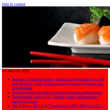
Skip to content
10 августа, 2026
Фанаты «Гарри Поттера» сорвали энергопроект за 430
млн фунтов: эльф Добби оказался сильнее британских
чиновников
Перечислены способы увеличить память компьютера
Забаненный перед TI15 Tailung отверг обвинения и
нанял адвоката
100 Thieves, BIG и K27 вышли на EWC 2026 по CS 2 —