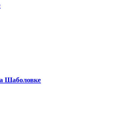
е
на Шаболовке