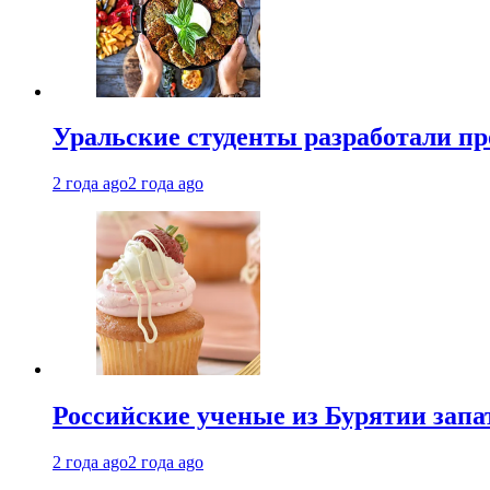
Уральские студенты разработали п
2 года ago
2 года ago
Российские ученые из Бурятии запа
2 года ago
2 года ago