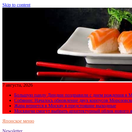
Skip to content
7 августа, 2026
Большую панду Диндин поздравили с днем рождения в М
Собянин: Началось обновление двух корпусов Морозовс
Жара вернется в Москву в предстоящие выходные
Москвичи смогут выбрать архитектурный облик нового 
Японское меню
Newsletter