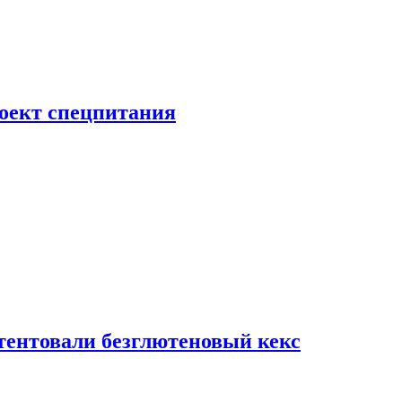
роект спецпитания
тентовали безглютеновый кекс