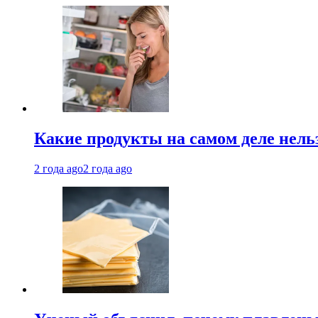
Какие продукты на самом деле нель
2 года ago
2 года ago