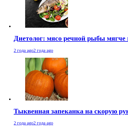
Диетолог: мясо речной рыбы мягче 
2 года ago
2 года ago
Тыквенная запеканка на скорую ру
2 года ago
2 года ago