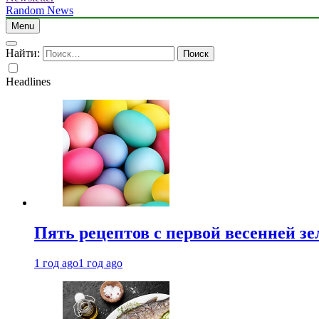
Random News
Menu
Найти:
Headlines
Пять рецептов с первой весенней зе
1 год ago
1 год ago