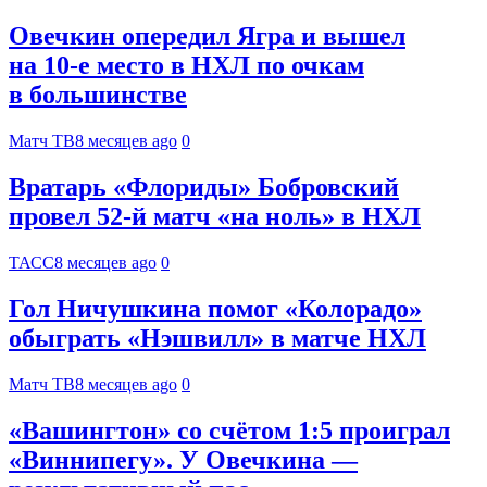
Овечкин опередил Ягра и вышел
на 10‑е место в НХЛ по очкам
в большинстве
Матч ТВ
8 месяцев ago
0
Вратарь «Флориды» Бобровский
провел 52-й матч «на ноль» в НХЛ
ТАСС
8 месяцев ago
0
Гол Ничушкина помог «Колорадо»
обыграть «Нэшвилл» в матче НХЛ
Матч ТВ
8 месяцев ago
0
«Вашингтон» со счётом 1:5 проиграл
«Виннипегу». У Овечкина —