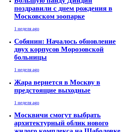
Большую панду Диндин
поздравили с днем рождения в
Московском зоопарке
1 неделя ago
Собянин: Началось обновление
двух корпусов Морозовской
больницы
1 неделя ago
Жара вернется в Москву в
предстоящие выходные
1 неделя ago
Москвичи смогут выбрать
архитектурный облик нового
жилого комплекса на Шаболовке