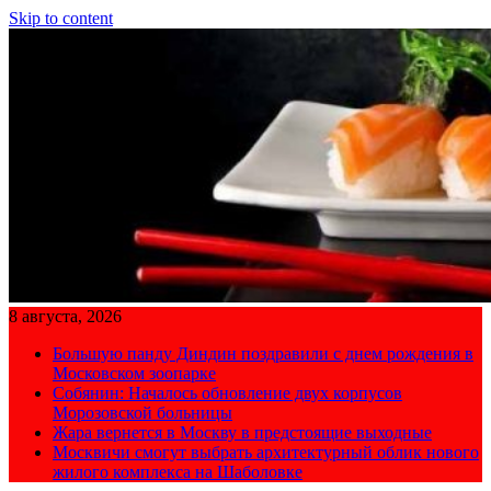
Skip to content
8 августа, 2026
Большую панду Диндин поздравили с днем рождения в
Московском зоопарке
Собянин: Началось обновление двух корпусов
Морозовской больницы
Жара вернется в Москву в предстоящие выходные
Москвичи смогут выбрать архитектурный облик нового
жилого комплекса на Шаболовке