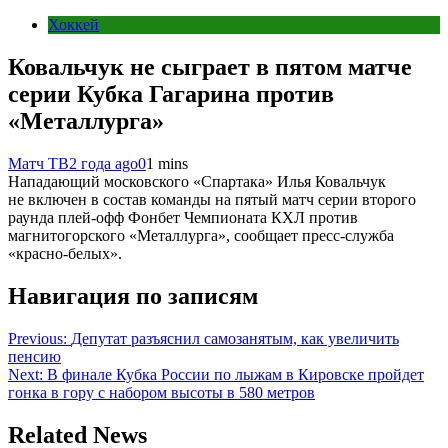
Хоккей
Ковальчук не сыграет в пятом матче
серии Кубка Гагарина против
«Металлурга»
Матч ТВ
2 года ago
0
1 mins
Нападающий московского «Спартака» Илья Ковальчук
не включен в состав команды на пятый матч серии второго
раунда плей‑офф Фонбет Чемпионата КХЛ против
магнитогорского «Металлурга», сообщает пресс‑служба
«красно‑белых».
Навигация по записям
Previous:
Депутат разъяснил самозанятым, как увеличить
пенсию
Next:
В финале Кубка России по лыжам в Кировске пройдет
гонка в гору с набором высоты в 580 метров
Related News