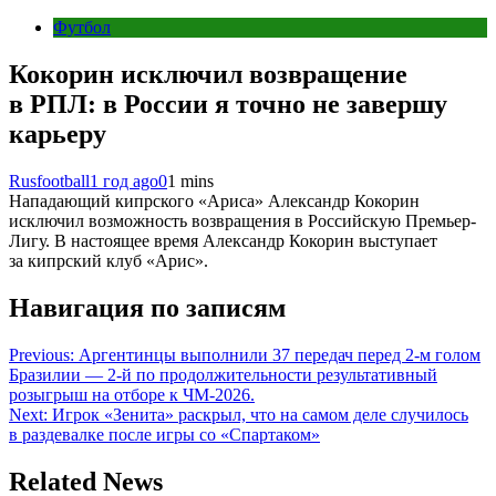
Футбол
Кокорин исключил возвращение
в РПЛ: в России я точно не завершу
карьеру
Rusfootball
1 год ago
0
1 mins
Нападающий кипрского «Ариса» Александр Кокорин
исключил возможность возвращения в Российскую Премьер-
Лигу. В настоящее время Александр Кокорин выступает
за кипрский клуб «Арис».
Навигация по записям
Previous:
Аргентинцы выполнили 37 передач перед 2-м голом
Бразилии — 2-й по продолжительности результативный
розыгрыш на отборе к ЧМ-2026.
Next:
Игрок «Зенита» раскрыл, что на самом деле случилось
в раздевалке после игры со «Спартаком»
Related News