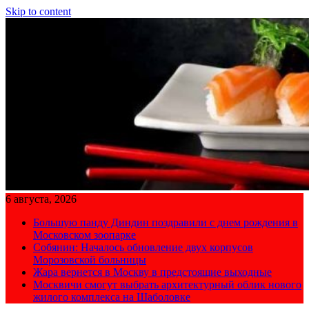
Skip to content
6 августа, 2026
Большую панду Диндин поздравили с днем рождения в
Московском зоопарке
Собянин: Началось обновление двух корпусов
Морозовской больницы
Жара вернется в Москву в предстоящие выходные
Москвичи смогут выбрать архитектурный облик нового
жилого комплекса на Шаболовке