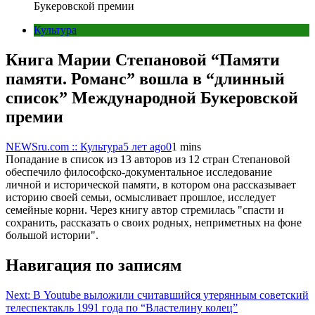
Букеровской премии
Культура
Книга Марии Степановой “Памяти
памяти. Романс” вошла в “длинный
список” Международной Букеровской
премии
NEWSru.com :: Культура
5 лет ago
0
1 mins
Попадание в список из 13 авторов из 12 стран Степановой
обеспечило философско-документальное исследование
личной и исторической памяти, в котором она рассказывает
историю своей семьи, осмысливает прошлое, исследует
семейные корни. Через книгу автор стремилась "спасти и
сохранить, рассказать о своих родных, неприметных на фоне
большой истории".
Навигация по записям
Next:
В Youtube выложили считавшийся утерянным советский
телеспектакль 1991 года по “Властелину колец”