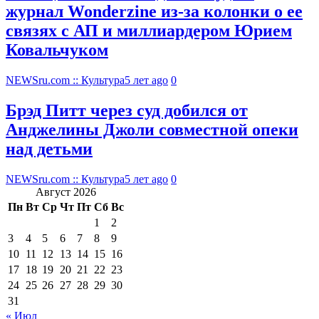
журнал Wonderzine из-за колонки о ее
связях с АП и миллиардером Юрием
Ковальчуком
NEWSru.com :: Культура
5 лет ago
0
Брэд Питт через суд добился от
Анджелины Джоли совместной опеки
над детьми
NEWSru.com :: Культура
5 лет ago
0
Август 2026
Пн
Вт
Ср
Чт
Пт
Сб
Вс
1
2
3
4
5
6
7
8
9
10
11
12
13
14
15
16
17
18
19
20
21
22
23
24
25
26
27
28
29
30
31
« Июл