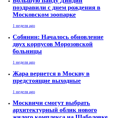
Большую панду Диндин
поздравили с днем рождения в
Московском зоопарке
1 неделя ago
Собянин: Началось обновление
двух корпусов Морозовской
больницы
1 неделя ago
Жара вернется в Москву в
предстоящие выходные
1 неделя ago
Москвичи смогут выбрать
архитектурный облик нового
жилого комплекса на Шаболовке