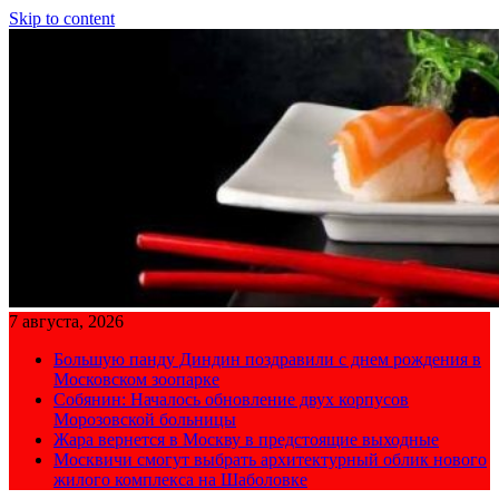
Skip to content
7 августа, 2026
Большую панду Диндин поздравили с днем рождения в
Московском зоопарке
Собянин: Началось обновление двух корпусов
Морозовской больницы
Жара вернется в Москву в предстоящие выходные
Москвичи смогут выбрать архитектурный облик нового
жилого комплекса на Шаболовке