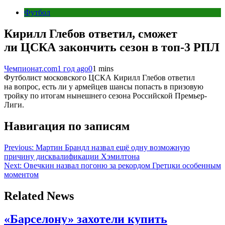
Футбол
Кирилл Глебов ответил, сможет
ли ЦСКА закончить сезон в топ-3 РПЛ
Чемпионат.com
1 год ago
0
1 mins
Футболист московского ЦСКА Кирилл Глебов ответил
на вопрос, есть ли у армейцев шансы попасть в призовую
тройку по итогам нынешнего сезона Российской Премьер-
Лиги.
Навигация по записям
Previous:
Мартин Брандл назвал ещё одну возможную
причину дисквалификации Хэмилтона
Next:
Овечкин назвал погоню за рекордом Гретцки особенным
моментом
Related News
«Барселону» захотели купить