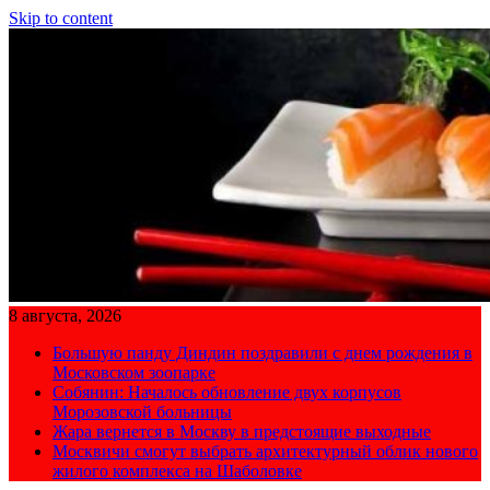
Skip to content
8 августа, 2026
Большую панду Диндин поздравили с днем рождения в
Московском зоопарке
Собянин: Началось обновление двух корпусов
Морозовской больницы
Жара вернется в Москву в предстоящие выходные
Москвичи смогут выбрать архитектурный облик нового
жилого комплекса на Шаболовке