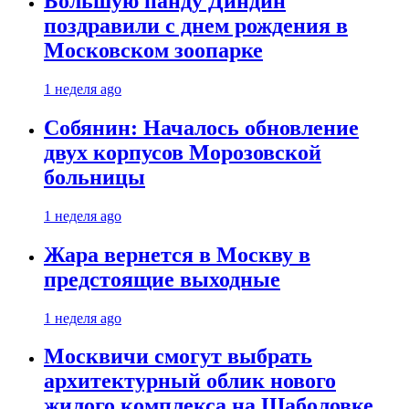
Большую панду Диндин
поздравили с днем рождения в
Московском зоопарке
1 неделя ago
Собянин: Началось обновление
двух корпусов Морозовской
больницы
1 неделя ago
Жара вернется в Москву в
предстоящие выходные
1 неделя ago
Москвичи смогут выбрать
архитектурный облик нового
жилого комплекса на Шаболовке