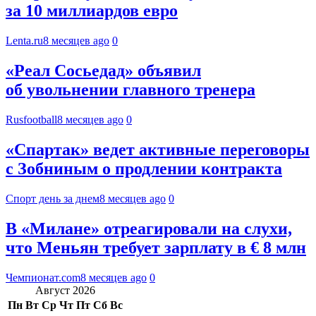
за 10 миллиардов евро
Lenta.ru
8 месяцев ago
0
«Реал Сосьедад» объявил
об увольнении главного тренера
Rusfootball
8 месяцев ago
0
«Спартак» ведет активные переговоры
с Зобниным о продлении контракта
Спорт день за днем
8 месяцев ago
0
В «Милане» отреагировали на слухи,
что Меньян требует зарплату в € 8 млн
Чемпионат.com
8 месяцев ago
0
Август 2026
Пн
Вт
Ср
Чт
Пт
Сб
Вс