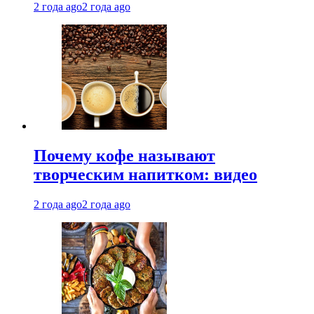
2 года ago
2 года ago
Почему кофе называют
творческим напитком: видео
2 года ago
2 года ago