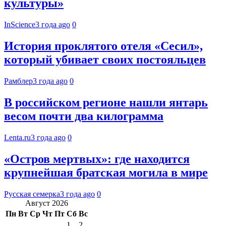
культуры»
InScience
3 года ago
0
История проклятого отеля «Сесил»,
который убивает своих постояльцев
Рамблер
3 года ago
0
В российском регионе нашли янтарь
весом почти два килограмма
Lenta.ru
3 года ago
0
«Остров мертвых»: где находится
крупнейшая братская могила в мире
Русская семерка
3 года ago
0
Август 2026
Пн
Вт
Ср
Чт
Пт
Сб
Вс
1
2