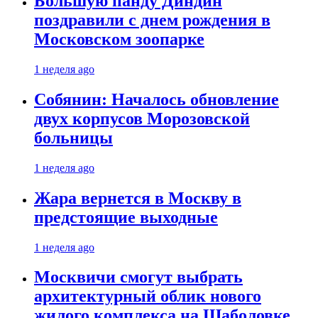
Большую панду Диндин
поздравили с днем рождения в
Московском зоопарке
1 неделя ago
Собянин: Началось обновление
двух корпусов Морозовской
больницы
1 неделя ago
Жара вернется в Москву в
предстоящие выходные
1 неделя ago
Москвичи смогут выбрать
архитектурный облик нового
жилого комплекса на Шаболовке