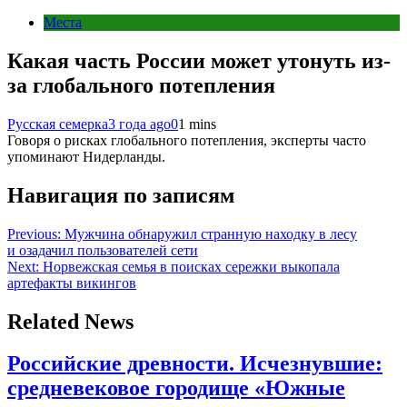
Места
Какая часть России может утонуть из-
за глобального потепления
Русская семерка
3 года ago
0
1 mins
Говоря о рисках глобального потепления, эксперты часто
упоминают Нидерланды.
Навигация по записям
Previous:
Мужчина обнаружил странную находку в лесу
и озадачил пользователей сети
Next:
Норвежская семья в поисках сережки выкопала
артефакты викингов
Related News
Российские древности. Исчезнувшие:
средневековое городище «Южные