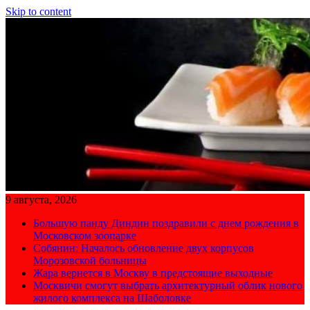
Skip to content
9 августа, 2026
Большую панду Диндин поздравили с днем рождения в
Московском зоопарке
Собянин: Началось обновление двух корпусов
Морозовской больницы
Жара вернется в Москву в предстоящие выходные
Москвичи смогут выбрать архитектурный облик нового
жилого комплекса на Шаболовке