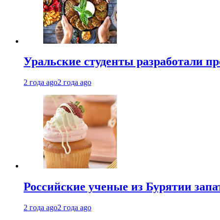
Уральские студенты разработали п
2 года ago
2 года ago
Российские ученые из Бурятии запа
2 года ago
2 года ago