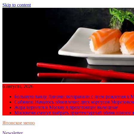
Skip to content
6 августа, 2026
Большую панду Диндин поздравили с днем рождения в М
Собянин: Началось обновление двух корпусов Морозовс
Жара вернется в Москву в предстоящие выходные
Москвичи смогут выбрать архитектурный облик нового 
Японское меню
Newsletter