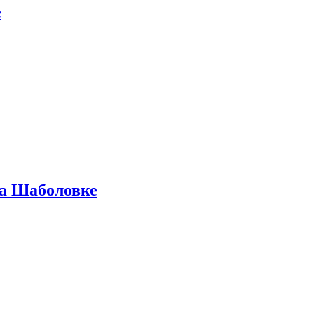
е
на Шаболовке