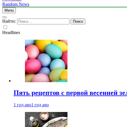
Random News
Menu
Найти:
Headlines
Пять рецептов с первой весенней зе
1 год ago
1 год ago