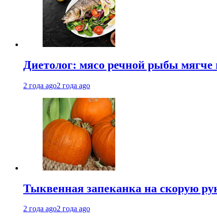
Диетолог: мясо речной рыбы мягче 
2 года ago
2 года ago
Тыквенная запеканка на скорую ру
2 года ago
2 года ago