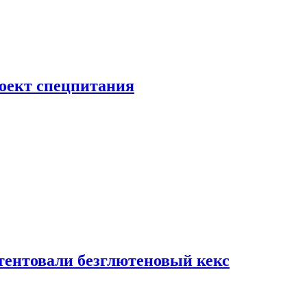
роект спецпитания
тентовали безглютеновый кекс