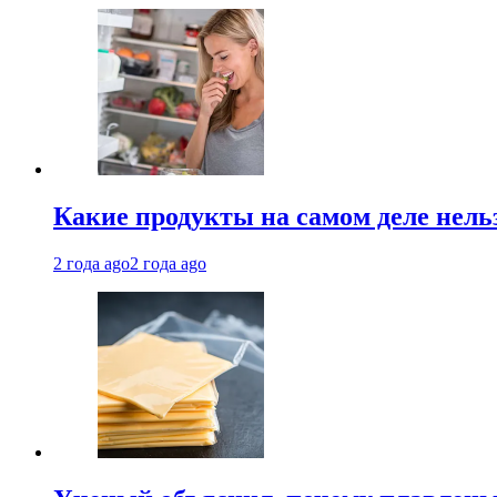
Какие продукты на самом деле нель
2 года ago
2 года ago