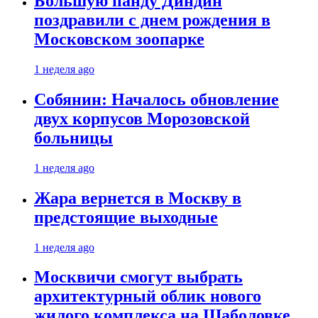
Большую панду Диндин
поздравили с днем рождения в
Московском зоопарке
1 неделя ago
Собянин: Началось обновление
двух корпусов Морозовской
больницы
1 неделя ago
Жара вернется в Москву в
предстоящие выходные
1 неделя ago
Москвичи смогут выбрать
архитектурный облик нового
жилого комплекса на Шаболовке