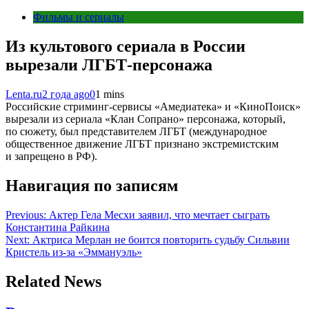
Фильмы и сериалы
Из культового сериала в России
вырезали ЛГБТ-персонажа
Lenta.ru
2 года ago
0
1 mins
Российские стриминг-сервисы «Амедиатека» и «КиноПоиск»
вырезали из сериала «Клан Сопрано» персонажа, который,
по сюжету, был представителем ЛГБТ (международное
общественное движение ЛГБТ признано экстремистским
и запрещено в РФ).
Навигация по записям
Previous:
Актер Гела Месхи заявил, что мечтает сыграть
Константина Райкина
Next:
Актриса Мерлан не боится повторить судьбу Сильвии
Кристель из-за «Эммануэль»
Related News