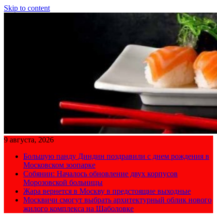
Skip to content
9 августа, 2026
Большую панду Диндин поздравили с днем рождения в
Московском зоопарке
Собянин: Началось обновление двух корпусов
Морозовской больницы
Жара вернется в Москву в предстоящие выходные
Москвичи смогут выбрать архитектурный облик нового
жилого комплекса на Шаболовке