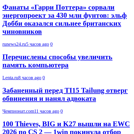
Фанаты «Гарри Поттера» сорвали
энергопроект за 430 млн фунтов: эльф
Добби оказался сильнее британских
чиновников
runews24.ru
5 часов ago
0
Перечислены способы увеличить
память компьютера
Lenta.ru
8 часов ago
0
Забаненный перед TI15 Tailung отверг
обвинения и нанял адвоката
Чемпионат.com
11 часов ago
0
100 Thieves, BIG и K27 вышли на EWC
2026 по CS 2 — 1win покинула отбор