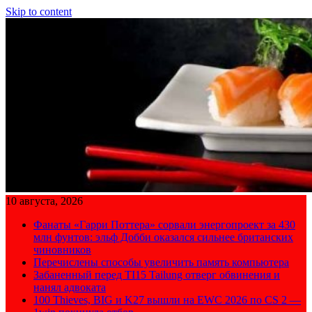
Skip to content
10 августа, 2026
Фанаты «Гарри Поттера» сорвали энергопроект за 430
млн фунтов: эльф Добби оказался сильнее британских
чиновников
Перечислены способы увеличить память компьютера
Забаненный перед TI15 Tailung отверг обвинения и
нанял адвоката
100 Thieves, BIG и K27 вышли на EWC 2026 по CS 2 —