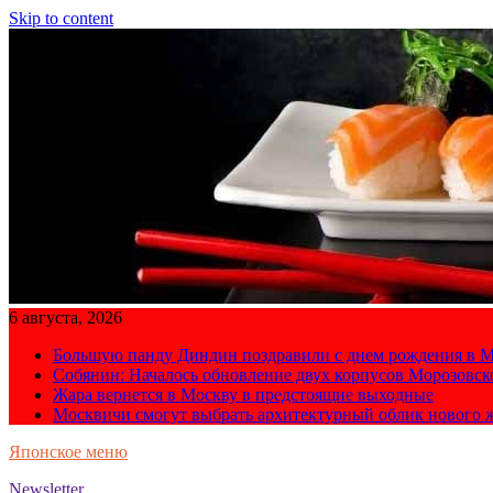
Skip to content
6 августа, 2026
Большую панду Диндин поздравили с днем рождения в М
Собянин: Началось обновление двух корпусов Морозовс
Жара вернется в Москву в предстоящие выходные
Москвичи смогут выбрать архитектурный облик нового 
Японское меню
Newsletter