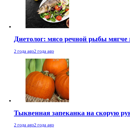
Диетолог: мясо речной рыбы мягче 
2 года ago
2 года ago
Тыквенная запеканка на скорую ру
2 года ago
2 года ago