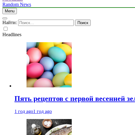
Random News
Menu
Найти:
Headlines
Пять рецептов с первой весенней зе
1 год ago
1 год ago