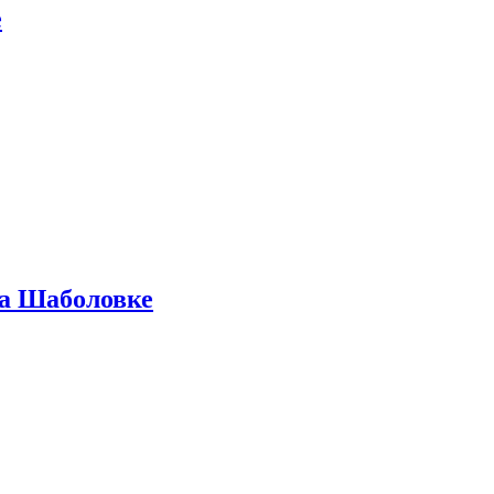
е
на Шаболовке