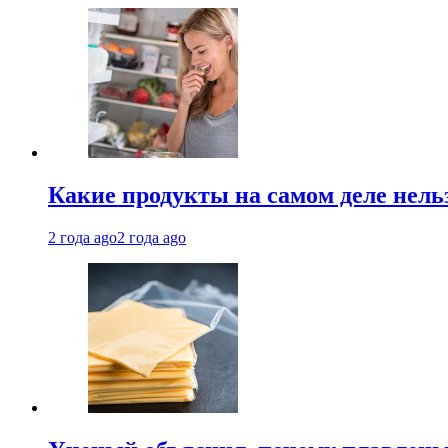
Какие продукты на самом деле нель
2 года ago
2 года ago