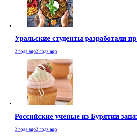
Уральские студенты разработали п
2 года ago
2 года ago
Российские ученые из Бурятии запа
2 года ago
2 года ago