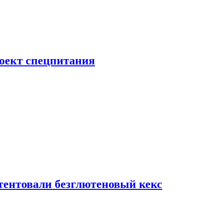
роект спецпитания
тентовали безглютеновый кекс