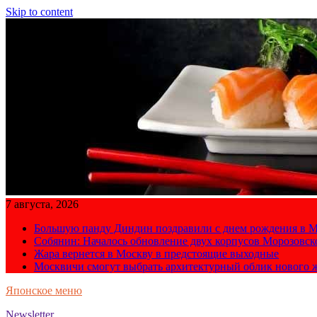
Skip to content
7 августа, 2026
Большую панду Диндин поздравили с днем рождения в М
Собянин: Началось обновление двух корпусов Морозовс
Жара вернется в Москву в предстоящие выходные
Москвичи смогут выбрать архитектурный облик нового 
Японское меню
Newsletter