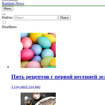
Random News
Menu
Найти:
Headlines
Пять рецептов с первой весенней зе
1 год ago
1 год ago