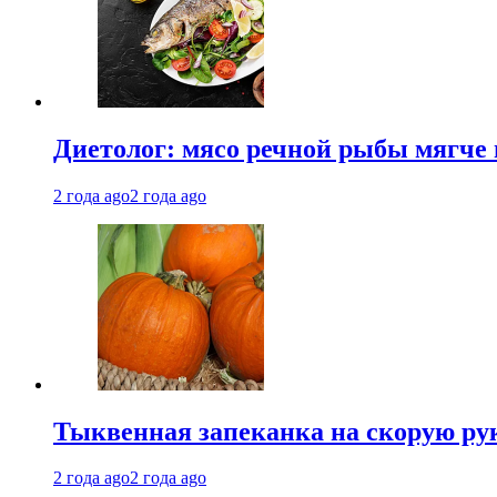
Диетолог: мясо речной рыбы мягче 
2 года ago
2 года ago
Тыквенная запеканка на скорую ру
2 года ago
2 года ago