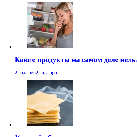
Какие продукты на самом деле нель
2 года ago
2 года ago