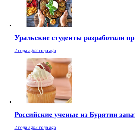
Уральские студенты разработали п
2 года ago
2 года ago
Российские ученые из Бурятии запа
2 года ago
2 года ago