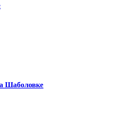
е
на Шаболовке