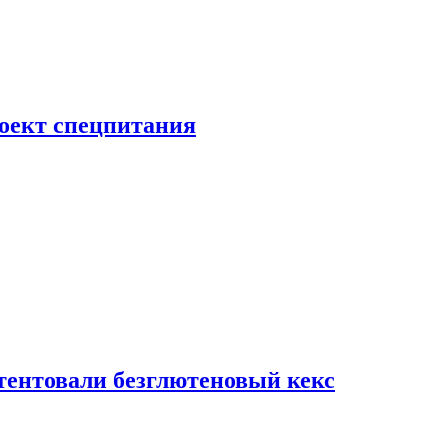
роект спецпитания
тентовали безглютеновый кекс