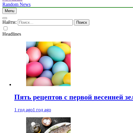
Random News
Menu
Найти:
Headlines
Пять рецептов с первой весенней зе
1 год ago
1 год ago