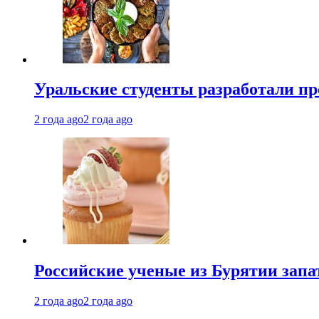
Уральские студенты разработали п
2 года ago
2 года ago
Российские ученые из Бурятии запа
2 года ago
2 года ago