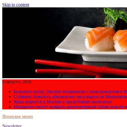
Skip to content
6 августа, 2026
Большую панду Диндин поздравили с днем рождения в М
Собянин: Началось обновление двух корпусов Морозовс
Жара вернется в Москву в предстоящие выходные
Москвичи смогут выбрать архитектурный облик нового 
Японское меню
Newsletter