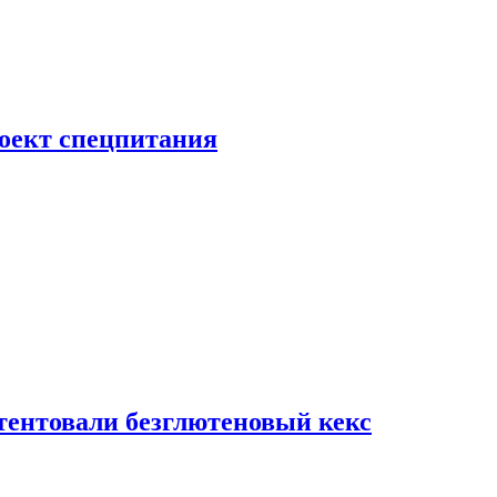
роект спецпитания
тентовали безглютеновый кекс