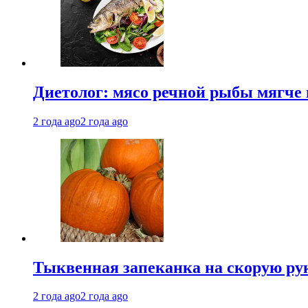
Диетолог: мясо речной рыбы мягче 
2 года ago
2 года ago
Тыквенная запеканка на скорую ру
2 года ago
2 года ago