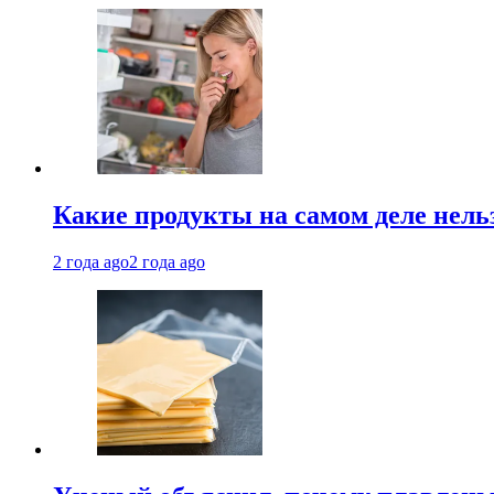
Какие продукты на самом деле нель
2 года ago
2 года ago