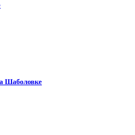
е
на Шаболовке