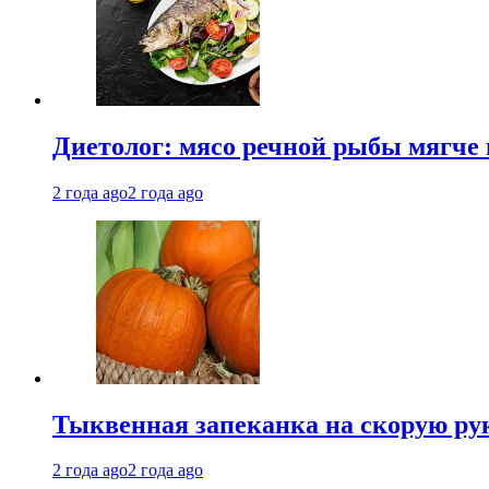
Диетолог: мясо речной рыбы мягче 
2 года ago
2 года ago
Тыквенная запеканка на скорую ру
2 года ago
2 года ago