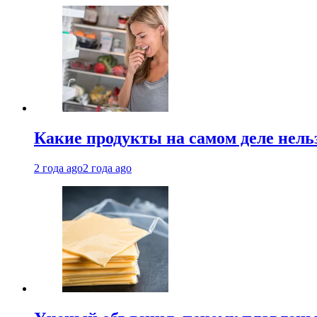
Какие продукты на самом деле нель
2 года ago
2 года ago