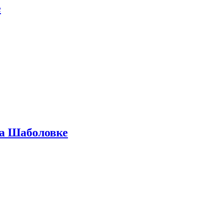
е
на Шаболовке