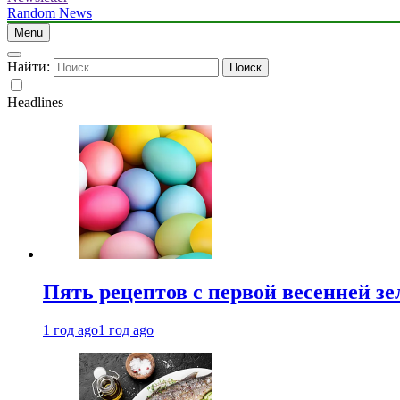
Random News
Menu
Найти:
Headlines
Пять рецептов с первой весенней зе
1 год ago
1 год ago