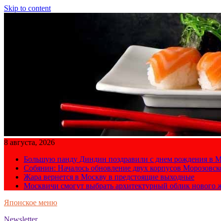
Skip to content
8 августа, 2026
Большую панду Диндин поздравили с днем рождения в М
Собянин: Началось обновление двух корпусов Морозовс
Жара вернется в Москву в предстоящие выходные
Москвичи смогут выбрать архитектурный облик нового 
Японское меню
Newsletter