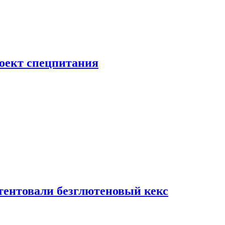
роект спецпитания
тентовали безглютеновый кекс