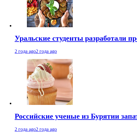
Уральские студенты разработали п
2 года ago
2 года ago
Российские ученые из Бурятии запа
2 года ago
2 года ago